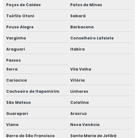
Poços de Caldas
Patos de Minas
Inspeção de segurança em tubulações
Teófilo Otoni
Sabará
Inspeção de tubulação industrial
Pouso Alegre
Barbacena
Inspeção de tubulações em campo grande
Varginha
Conselheiro Lafeiete
Inspeção de tubulações preço
Araguari
Itabira
Passos
Inspeção em caldeiras
Serra
Vila Velha
Inspeção em caldeiras e vasos de pressão
Cariacica
Vitória
Inspeção em tubulações
Cachoeiro de Itapemirim
Linhares
São Mateus
Colatina
Inspeção em tubulações em ms
Guarapari
Aracruz
Inspeção em tubulações em mt
Viana
Nova Venécia
Inspeção em tubulações em sp
Barra de São Francisco
Santa Maria de Jetibá