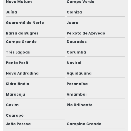
Nova Mutum
Campo Verde
Juína
Colniza
Guarantã do Norte
Juara
Barra do Bugres
Peixoto de Azevedo
Campo Grande
Dourados
Três Lagoas
Corumbá
Ponta Porã
Naviraí
Nova Andradina
Aquidauana
Sidrolândia
Paranaíba
Maracaju
Amambai
Coxim
Rio Brilhante
Caarapó
João Pessoa
Campina Grande