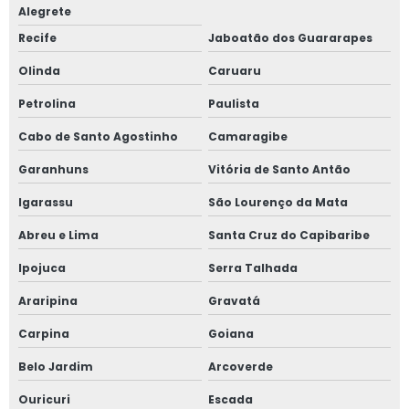
Alegrete
Sistema de ventilação para amônia
Recife
Jaboatão dos Guararapes
Teste de estanqueidade em vasos de pressão
Olinda
Caruaru
Petrolina
Paulista
Teste de estanqueidade em vasos de pressão valor
Cabo de Santo Agostinho
Camaragibe
Teste hidrostático em vasos de pressão
Garanhuns
Vitória de Santo Antão
Treinamento de nr 10
Igarassu
São Lourenço da Mata
Treinamento de nr 10 mato grosso do sul
Abreu e Lima
Santa Cruz do Capibaribe
Ipojuca
Serra Talhada
Treinamento de nr 10 valor
Araripina
Gravatá
Treinamento nr 10 para empresa
Carpina
Goiana
Treinamento nr 12
Belo Jardim
Arcoverde
Treinamento nr 12 para empresa
Ouricuri
Escada