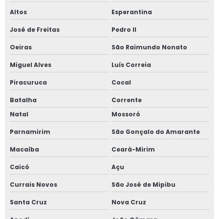
Altos
Esperantina
José de Freitas
Pedro II
Oeiras
São Raimundo Nonato
Miguel Alves
Luís Correia
Piracuruca
Cocal
Batalha
Corrente
Natal
Mossoró
Parnamirim
São Gonçalo do Amarante
Macaíba
Ceará-Mirim
Caicó
Açu
Currais Novos
São José de Mipibu
Santa Cruz
Nova Cruz