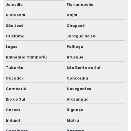
Joinville
Florianópolis
Reconstituição de prontuário vasos de pressão
Blumenau
Itajaí
Regulamentação nr 12
São José
Chapecó
Regulamentação nr 12 valor
Criciúma
Jaraguá do sul
Lages
Palhoça
Segurança com amônia em sala de máquinas
Balneário Camboriú
Brusque
Serviço de adequação nr 10
Tubarão
São Bento do Sul
Serviço de análise de risco de amônia
Caçador
Concórdia
Serviço de detecção de amônia
Camboriú
Navegantes
Rio do Sul
Araranguá
Serviço de elaboração de prontuário nr 10
Gaspar
Biguaçu
Serviço de inspeção de tubulação industrial
Indaial
Mafra
Serviço de inspeção em caldeiras
Canoinhas
Itapema