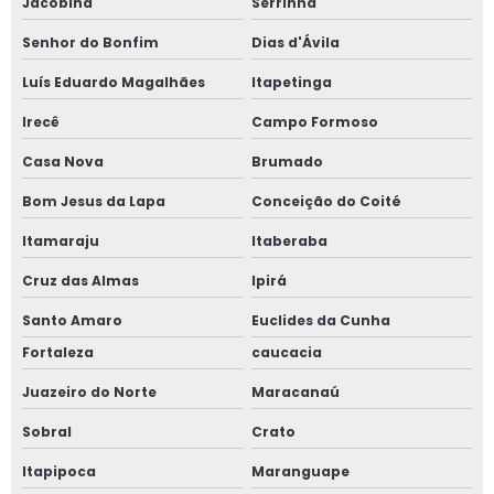
Jacobina
Serrinha
Senhor do Bonfim
Dias d'Ávila
Luís Eduardo Magalhães
Itapetinga
Irecê
Campo Formoso
Casa Nova
Brumado
Bom Jesus da Lapa
Conceição do Coité
Itamaraju
Itaberaba
Cruz das Almas
Ipirá
Santo Amaro
Euclides da Cunha
Fortaleza
caucacia
Juazeiro do Norte
Maracanaú
Sobral
Crato
Itapipoca
Maranguape