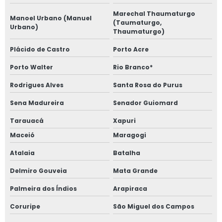
Marechal Thaumaturgo
Manoel Urbano (Manuel
(Taumaturgo,
Urbano)
Thaumaturgo)
Plácido de Castro
Porto Acre
Porto Walter
Rio Branco*
Rodrigues Alves
Santa Rosa do Purus
Sena Madureira
Senador Guiomard
Tarauacá
Xapuri
Maceió
Maragogi
Atalaia
Batalha
Delmiro Gouveia
Mata Grande
Palmeira dos Índios
Arapiraca
Coruripe
São Miguel dos Campos