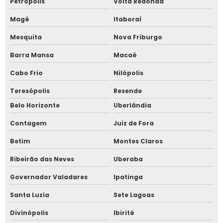
Petrópolis
Volta Redonda
Empresa de treinamento nr 12
Magé
Itaboraí
Empresa de treinamentos de nr 10
Mesquita
Nova Friburgo
Empresa especializada em norma regulamentadora
Barra Mansa
Macaé
Cabo Frio
Nilópolis
Empresa especializada em nr 12
Teresópolis
Resende
Empresa especializada em projetos elétricos
Belo Horizonte
Uberlândia
Empresa laudo spda
Contagem
Juiz de Fora
Betim
Montes Claros
Empresa treinamentos de nr 13
Ribeirão das Neves
Uberaba
Inspeção de caldeiras campo grande
Governador Valadares
Ipatinga
Inspeção de caldeiras nr 13
Santa Luzia
Sete Lagoas
Inspeção de segurança em caldeiras
Divinópolis
Ibirité