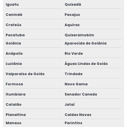
Iguatu
Quixadá
Canindé
Pacajus
Crateús
Aquiraz
Pacatuba
Quixeramobim
Goiânia
Aparecida de Goiânia
Anápolis
Rio Verde
Luziânia
Águas Lindas de Goiás
Valparaíso de Goiás
Trindade
Formosa
Novo Gama
Itumbiara
Senador Canedo
Catalão
Jataí
Planaltina
Caldas Novas
Manaus
Parintins