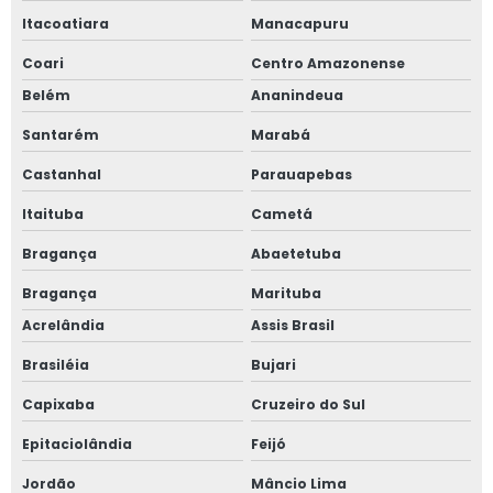
Itacoatiara
Manacapuru
Coari
Centro Amazonense
Belém
Ananindeua
Santarém
Marabá
Castanhal
Parauapebas
Itaituba
Cametá
Bragança
Abaetetuba
Bragança
Marituba
Acrelândia
Assis Brasil
Brasiléia
Bujari
Capixaba
Cruzeiro do Sul
Epitaciolândia
Feijó
Jordão
Mâncio Lima