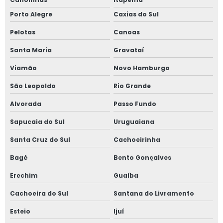
Porto Alegre
Caxias do Sul
Serviço de inspeção em caldeiras e vasos de pressão
Pelotas
Canoas
Serviço de inspeção em tubulações
Santa Maria
Gravataí
Serviço de laudo e inspeção nr13
Viamão
Novo Hamburgo
Serviço de projetos nr 12
São Leopoldo
Rio Grande
Alvorada
Passo Fundo
Serviço de reconstituição de prontuário nr 13
Sapucaia do Sul
Uruguaiana
Serviço de regulamentação nr 12
Santa Cruz do Sul
Cachoeirinha
Serviço de teste de estanqueidade
Bagé
Bento Gonçalves
Serviço de treinamentos de nr 12
Erechim
Guaíba
Cachoeira do Sul
Santana do Livramento
Serviço de treinamentos de nr 13
Esteio
Ijuí
Sistema de detecção de amônia