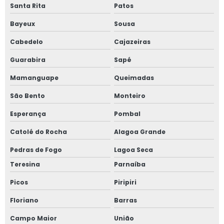
Santa Rita
Patos
Bayeux
Sousa
Cabedelo
Cajazeiras
Guarabira
Sapé
Mamanguape
Queimadas
São Bento
Monteiro
Esperança
Pombal
Catolé do Rocha
Alagoa Grande
Pedras de Fogo
Lagoa Seca
Teresina
Parnaíba
Picos
Piripiri
Floriano
Barras
Campo Maior
União