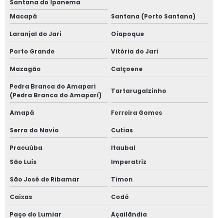
Santana do Ipanema
Macapá
Santana (Porto Santana)
Laranjal do Jari
Oiapoque
Porto Grande
Vitória do Jari
Mazagão
Calçoene
Pedra Branca do Amapari
Tartarugalzinho
(Pedra Branca do Amaparí)
Amapá
Ferreira Gomes
Serra do Navio
Cutias
Pracuúba
Itaubal
São Luís
Imperatriz
São José de Ribamar
Timon
Caixas
Codó
Paço do Lumiar
Açailândia