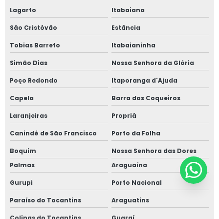
Lagarto
Itabaiana
São Cristóvão
Estância
Tobias Barreto
Itabaianinha
Simão Dias
Nossa Senhora da Glória
Poço Redondo
Itaporanga d'Ajuda
Capela
Barra dos Coqueiros
Laranjeiras
Propriá
Canindé de São Francisco
Porto da Folha
Boquim
Nossa Senhora das Dores
Palmas
Araguaína
Gurupi
Porto Nacional
Paraíso do Tocantins
Araguatins
Colinas do Tocantins
Guaraí