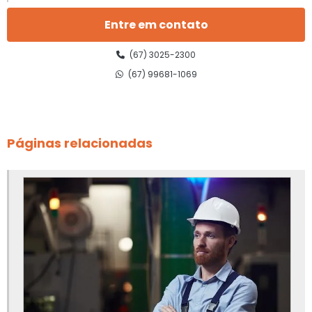
Análise de risco nr 12 preço
Entre em contato
Análise preliminar de risco nr 12
(67) 3025-2300
(67) 99681-1069
Ancoragem de linha de vida
Apreciação de risco de equipamentos
Páginas relacionadas
Apreciação de risco de máquinas
Apreciação de risco de máquinas e equipamentos
Apreciação de risco de máquinas e equipamentos nr 12
Apreciação de riscos nr 12
Canalização de válvulas de segurança
Elaboração de prontuário nr10