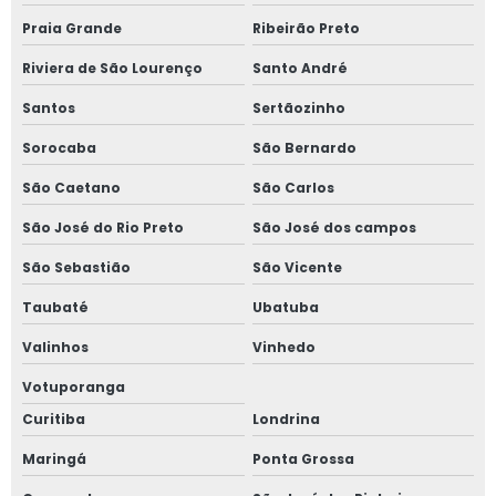
Projeto de linha de vida e ponto de ancoragem
Praia Grande
Ribeirão Preto
Riviera de São Lourenço
Santo André
Projeto de segurança de máquinas em ms
Santos
Sertãozinho
Projeto de ventilação mecânica
Sorocaba
São Bernardo
Projetos de adequação de máquinas nr 12
São Caetano
São Carlos
Projetos de combate a incêndio
São José do Rio Preto
São José dos campos
São Sebastião
São Vicente
Projetos de nr 12
Taubaté
Ubatuba
Projetos de para raios spda
Valinhos
Vinhedo
Projetos de prevenção e combate a incêndio
Votuporanga
Curitiba
Londrina
Projetos de segurança com amônia
Maringá
Ponta Grossa
Projetos de spda