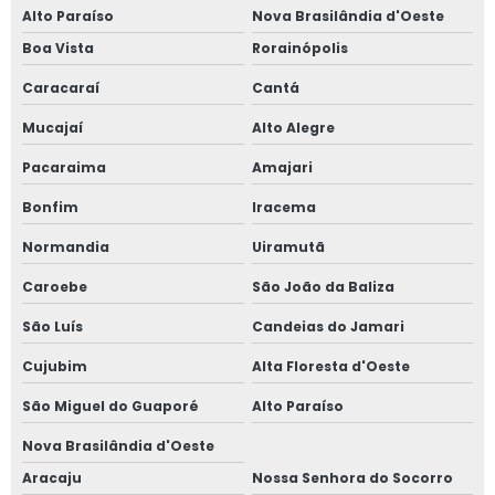
Alto Paraíso
Nova Brasilândia d'Oeste
Boa Vista
Rorainópolis
Caracaraí
Cantá
Mucajaí
Alto Alegre
Pacaraima
Amajari
Bonfim
Iracema
Normandia
Uiramutã
Caroebe
São João da Baliza
São Luís
Candeias do Jamari
Cujubim
Alta Floresta d'Oeste
São Miguel do Guaporé
Alto Paraíso
Nova Brasilândia d'Oeste
Aracaju
Nossa Senhora do Socorro