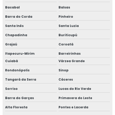
Bacabal
Balsas
Barra do Corda
Pinheiro
Santa Inês
Santa Luzia
Chapadinha
Buriticupú
Grajaú
Coroatá
Itapecuru-Mirim
Barreirinhas
Cuiabá
Várzea Grande
Rondonópolis
Sinop
Tangará da Serra
Cáceres
Sorriso
Lucas do Rio Verde
Barra do Garças
Primavera do Leste
Alta Floresta
Pontes e Lacerda