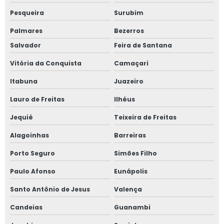
Pesqueira
Surubim
Treinamento nr 12 preço
Palmares
Bezerros
Treinamento nr 13 para empresa
Salvador
Feira de Santana
Treinamentos de nr 12 valor
Vitória da Conquista
Camaçari
Itabuna
Juazeiro
Treinamentos de nr 13
Lauro de Freitas
Ilhéus
Valor de projeto de combate a incêndio
Jequié
Teixeira de Freitas
Valor treinamento nr 13
Alagoinhas
Barreiras
Válvula de alívio de pressão
Porto Seguro
Simões Filho
Paulo Afonso
Eunápolis
Válvulas de segurança amônia
Santo Antônio de Jesus
Valença
Candeias
Guanambi