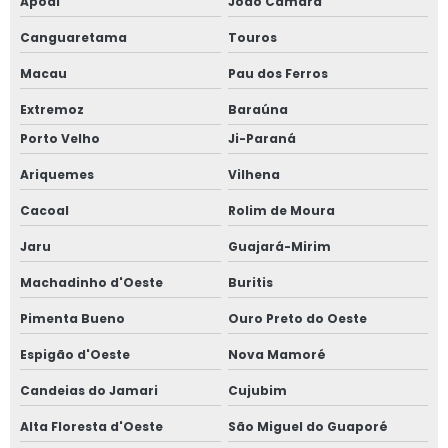
Apodi
João Câmara
Canguaretama
Touros
Macau
Pau dos Ferros
Extremoz
Baraúna
Porto Velho
Ji-Paraná
Ariquemes
Vilhena
Cacoal
Rolim de Moura
Jaru
Guajará-Mirim
Machadinho d'Oeste
Buritis
Pimenta Bueno
Ouro Preto do Oeste
Espigão d'Oeste
Nova Mamoré
Candeias do Jamari
Cujubim
Alta Floresta d'Oeste
São Miguel do Guaporé