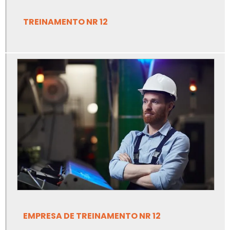
Empresa de inspeção em caldeiras e vasos de pressão
TREINAMENTO NR 12
Empresa de inspeção em tubulações
Empresa de inspeção em vasos de pressão
Empresa de inspeção nr13
Empresa de laudo e inspeção nr13
Empresa de linha de vida e ponto de ancoragem
Empresa de linha de vida para trabalho em altura
Empresa de projetos de adequação de máquinas nr12
Empresa de projetos de ancoragem e linha de vida
Empresa de projetos de combate a incêndio
EMPRESA DE TREINAMENTO NR 12