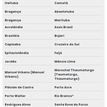
Itaituba
Cametá
Bragança
Abaetetuba
Bragança
Marituba
Acrelândia
Assis Brasil
Brasiléia
Bujari
Capixaba
Cruzeiro do Sul
Epitaciolândia
Feijó
Jordão
Mâncio Lima
Marechal Thaumaturgo
Manoel Urbano (Manuel
(Taumaturgo,
Urbano)
Thaumaturgo)
Plácido de Castro
Porto Acre
Porto Walter
Rio Branco*
Rodrigues Alves
Santa Rosa do Purus