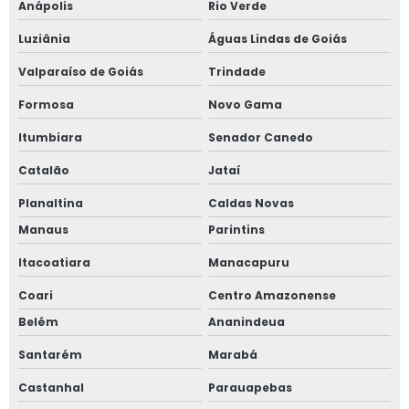
Anápolis
Rio Verde
Luziânia
Águas Lindas de Goiás
Valparaíso de Goiás
Trindade
Formosa
Novo Gama
Itumbiara
Senador Canedo
Catalão
Jataí
Planaltina
Caldas Novas
Manaus
Parintins
Itacoatiara
Manacapuru
Coari
Centro Amazonense
Belém
Ananindeua
Santarém
Marabá
Castanhal
Parauapebas