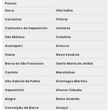
Passos
Inspeção em caldeiras
Serra
Vila Velha
Inspeção em caldeiras e vasos de pressão
Cariacica
Vitória
Cachoeiro de Itapemirim
Linhares
Inspeção em tubulações
São Mateus
Colatina
Inspeção em tubulações em ms
Guarapari
Aracruz
Inspeção em tubulações em mt
Viana
Nova Venécia
Inspeção em tubulações em sp
Barra de São Francisco
Santa Maria de Jetibá
Castelo
Marataízes
Inspeção em tubulações nr 13
São Gabriel da Palha
Domingos Martins
Inspeção em vasos de pressão
Itapemirim
Afonso Cláudio
Instalação de caldeiras e vasos de pressão
Alegre
Baixo Guandu
Laudo de instalações elétricas
Conceição da Barra
Guaçuí