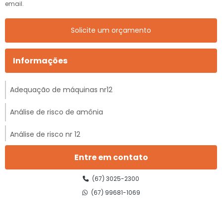
email.
Solicite um orçamento
Informações
Adequação de máquinas nr12
Análise de risco de amônia
Análise de risco nr 12
Análise de risco nr 12 preço
Entre em contato
Análise preliminar de risco nr 12
(67) 3025-2300
(67) 99681-1069
Ancoragem de linha de vida