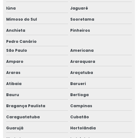
Iúna
Jaguaré
Laudo e inspeção nr 13
Mimoso do Sul
Sooretama
Laudo nr 12
Anchieta
Pinheiros
Laudo nr 12 preço
Pedro Canário
São Paulo
Americana
Laudo vasos de pressão
Amparo
Araraquara
Linha de vida e ponto de ancoragem
Araras
Araçatuba
Linha de vida para trabalho em altura
Atibaia
Barueri
Orçamento linha de vida
Bauru
Bertioga
Bragança Paulista
Campinas
Orçamento projeto de combate a incêndio
Caraguatatuba
Cubatão
Preço projeto de combate a incêndio
Guarujá
Hortolândia
Projeto de adequação de máquinas