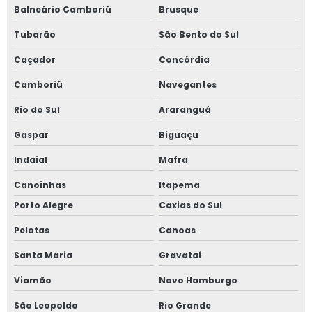
Balneário Camboriú
Brusque
Serviço de adequação nr 10
Tubarão
São Bento do Sul
Caçador
Concórdia
Serviço de análise de risco de amônia
Camboriú
Navegantes
Serviço de detecção de amônia
Rio do Sul
Araranguá
Serviço de elaboração de prontuário nr 10
Gaspar
Biguaçu
Serviço de inspeção de tubulação industrial
Indaial
Mafra
Canoinhas
Itapema
Serviço de inspeção em caldeiras
Porto Alegre
Caxias do Sul
Serviço de inspeção em caldeiras e vasos de pressão
Pelotas
Canoas
Serviço de inspeção em tubulações
Santa Maria
Gravataí
Viamão
Novo Hamburgo
Serviço de laudo e inspeção nr13
São Leopoldo
Rio Grande