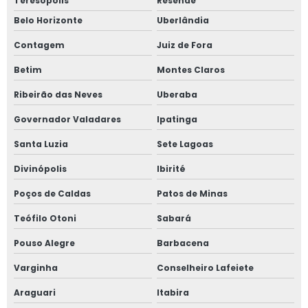
Teresópolis
Resende
Belo Horizonte
Uberlândia
Empresa especializada em projetos elétricos
Contagem
Juiz de Fora
Empresa laudo spda
Betim
Montes Claros
Empresa treinamentos de nr 13
Ribeirão das Neves
Uberaba
Inspeção de caldeiras campo grande
Governador Valadares
Ipatinga
Santa Luzia
Sete Lagoas
Inspeção de caldeiras nr 13
Divinópolis
Ibirité
Inspeção de segurança em caldeiras
Poços de Caldas
Patos de Minas
Inspeção de segurança em tubulações
Teófilo Otoni
Sabará
Inspeção de tubulação industrial
Pouso Alegre
Barbacena
Varginha
Conselheiro Lafeiete
Inspeção de tubulações em campo grande
Araguari
Itabira
Inspeção de tubulações preço