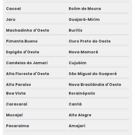
Cacoal
Rolim de Moura
Jaru
Guajará-Mirim
Machadinho d'Oeste
Buritis
Pimenta Bueno
Ouro Preto do Oeste
Espigão d'Oeste
Nova Mamoré
Candeias do Jamari
Cujubim
Alta Floresta d'Oeste
São Miguel do Guaporé
Alto Paraíso
Nova Brasilândia d'Oeste
Boa Vista
Rorainópolis
Caracaraí
Cantá
Mucajaí
Alto Alegre
Pacaraima
Amajari