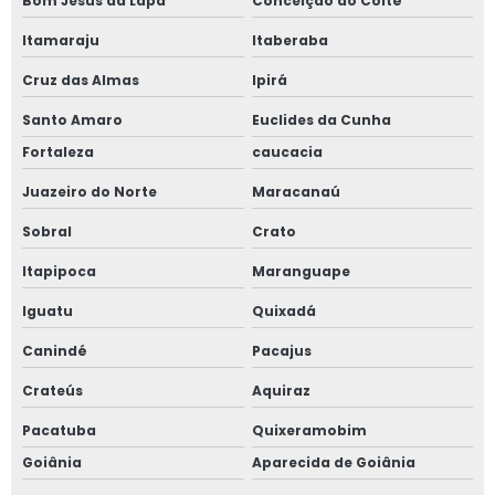
Bom Jesus da Lapa
Conceição do Coité
Itamaraju
Itaberaba
Cruz das Almas
Ipirá
Santo Amaro
Euclides da Cunha
Fortaleza
caucacia
Juazeiro do Norte
Maracanaú
Sobral
Crato
Itapipoca
Maranguape
Iguatu
Quixadá
Canindé
Pacajus
Crateús
Aquiraz
Pacatuba
Quixeramobim
Goiânia
Aparecida de Goiânia