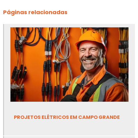
Apreciação de risco de equipamentos
Páginas relacionadas
Apreciação de risco de máquinas
Apreciação de risco de máquinas e equipamentos
Apreciação de risco de máquinas e equipamentos nr 12
Apreciação de riscos nr 12
Canalização de válvulas de segurança
Elaboração de prontuário nr10
Empresa de adequação de máquinas nr12
Empresa de adequação de máquinas nr12 em ms
PROJETOS ELÉTRICOS EM CAMPO GRANDE
Empresa de análise de risco de amônia