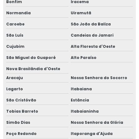
Bonfim
Iracema
Normandia
Uiramutã
Caroebe
São João da Baliza
São Luís
Candeias do Jamari
Cujubim
Alta Floresta d'Oeste
São Miguel do Guaporé
Alto Paraíso
Nova Brasilândia d'Oeste
Aracaju
Nossa Senhora do Socorro
Lagarto
Itabaiana
São Cristóvão
Estância
Tobias Barreto
Itabaianinha
Simão Dias
Nossa Senhora da Glória
Poço Redondo
Itaporanga d'Ajuda