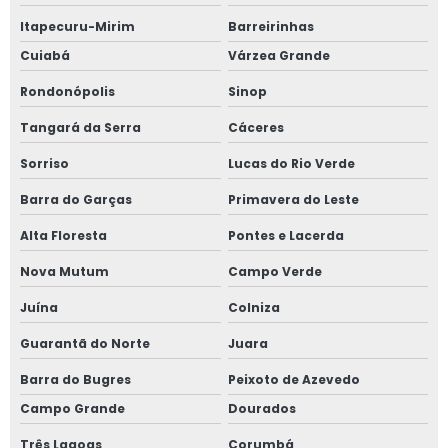
Itapecuru-Mirim
Barreirinhas
Cuiabá
Várzea Grande
Rondonópolis
Sinop
Tangará da Serra
Cáceres
Sorriso
Lucas do Rio Verde
Barra do Garças
Primavera do Leste
Alta Floresta
Pontes e Lacerda
Nova Mutum
Campo Verde
Juína
Colniza
Guarantã do Norte
Juara
Barra do Bugres
Peixoto de Azevedo
Campo Grande
Dourados
Três Lagoas
Corumbá