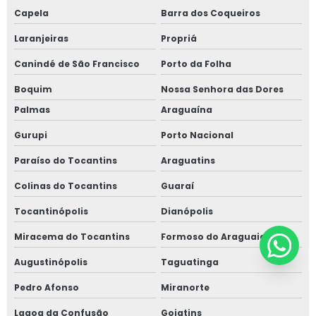
Capela
Barra dos Coqueiros
Laranjeiras
Propriá
Canindé de São Francisco
Porto da Folha
Boquim
Nossa Senhora das Dores
Palmas
Araguaína
Gurupi
Porto Nacional
Paraíso do Tocantins
Araguatins
Colinas do Tocantins
Guaraí
Tocantinópolis
Dianópolis
Miracema do Tocantins
Formoso do Araguaia
Augustinópolis
Taguatinga
Pedro Afonso
Miranorte
Lagoa da Confusão
Goiatins