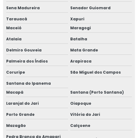
Sena Madureira
Senador Guiomard
Tarauacá
Xapuri
Maceió
Maragogi
Atalaia
Batalha
Delmiro Gouveia
Mata Grande
Palmeira dos Índios
Arapiraca
Coruripe
São Miguel dos Campos
Santana do Ipanema
Macapá
Santana (Porto Santana)
Laranjal do Jari
Oiapoque
Porto Grande
Vitória do Jari
Mazagão
Calçoene
Pedra Branca do Amapari