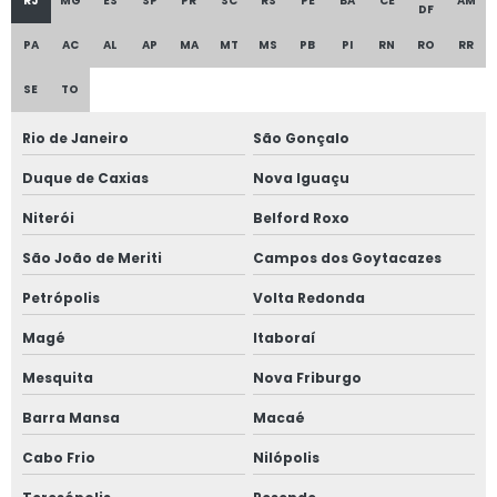
RJ
MG
ES
SP
PR
SC
RS
PE
BA
CE
AM
DF
Empresa de projetos linha de vida em ms
PA
AC
AL
AP
MA
MT
MS
PB
PI
RN
RO
RR
Empresa de projetos nr 12
SE
TO
Empresa de reconstituição de prontuário nr 13
Rio de Janeiro
São Gonçalo
Duque de Caxias
Nova Iguaçu
Empresa de regulamentação nr 12
Niterói
Belford Roxo
Empresa de teste de estanqueidade
São João de Meriti
Campos dos Goytacazes
Empresa de teste de estanqueidade em vasos de pressão
Petrópolis
Volta Redonda
Empresa de treinamento nr 12
Magé
Itaboraí
Mesquita
Nova Friburgo
Empresa de treinamentos de nr 10
Barra Mansa
Macaé
Empresa especializada em norma regulamentadora
Cabo Frio
Nilópolis
Empresa especializada em nr 12