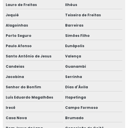
Treinamentos de nr 13
Lauro de Freitas
Ilhéus
Valor de projeto de combate a incêndio
Jequié
Teixeira de Freitas
Alagoinhas
Barreiras
Valor treinamento nr 13
Porto Seguro
Simões Filho
Válvula de alívio de pressão
Paulo Afonso
Eunápolis
Válvulas de segurança amônia
Santo Antônio de Jesus
Valença
Candeias
Guanambi
Jacobina
Serrinha
Senhor do Bonfim
Dias d'Ávila
Luís Eduardo Magalhães
Itapetinga
Irecê
Campo Formoso
Casa Nova
Brumado