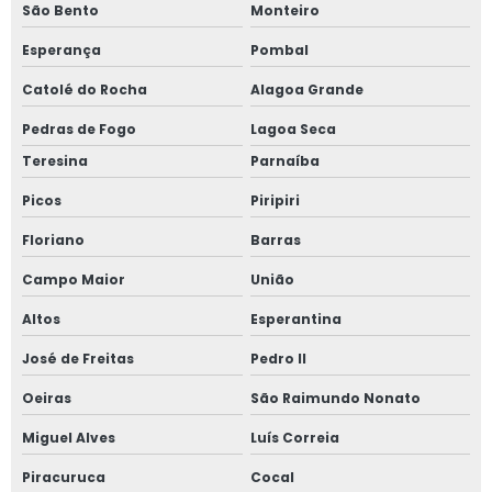
São Bento
Monteiro
Esperança
Pombal
Catolé do Rocha
Alagoa Grande
Pedras de Fogo
Lagoa Seca
Teresina
Parnaíba
Picos
Piripiri
Floriano
Barras
Campo Maior
União
Altos
Esperantina
José de Freitas
Pedro II
Oeiras
São Raimundo Nonato
Miguel Alves
Luís Correia
Piracuruca
Cocal