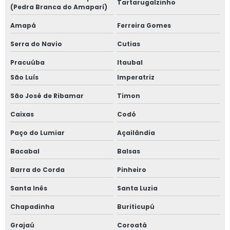
Tartarugalzinho
(Pedra Branca do Amaparí)
Amapá
Ferreira Gomes
Serra do Navio
Cutias
Pracuúba
Itaubal
São Luís
Imperatriz
São José de Ribamar
Timon
Caixas
Codó
Paço do Lumiar
Açailândia
Bacabal
Balsas
Barra do Corda
Pinheiro
Santa Inês
Santa Luzia
Chapadinha
Buriticupú
Grajaú
Coroatá