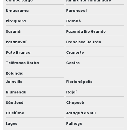
Campo Largo
Almirante Tamandaré
Umuarama
Paranavaí
Projetos elétricos industriais
Piraquara
Cambé
Projetos linha de vida preço
Sarandi
Fazenda Rio Grande
Projetos spda campo grande
Paranavaí
Francisco Beltrão
Projetos spda mato grosso do sul
Pato Branco
Cianorte
Telêmaco Borba
Castro
Quanto custa um projeto de combate a incêndio
Rolândia
Reconstituição de prontuário nr 13
Joinville
Florianópolis
Reconstituição de prontuário vasos de pressão
Blumenau
Itajaí
São José
Chapecó
Regulamentação nr 12
Criciúma
Jaraguá do sul
Regulamentação nr 12 valor
Lages
Palhoça
Segurança com amônia em sala de máquinas