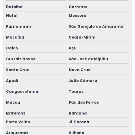
Batalha
Corrente
Natal
Mossoró
Parnamirim
São Gonçalo do Amarante
Macaíba
Ceará-Mirim
Caicó
Açu
Currais Novos
São José de Mipibu
Santa Cruz
Nova Cruz
Apodi
João Câmara
Canguaretama
Touros
Macau
Pau dos Ferros
Extremoz
Baraúna
Porto Velho
Ji-Paraná
Ariquemes
Vilhena