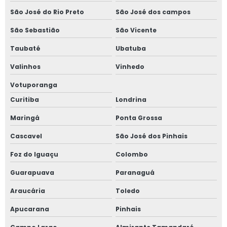
São José do Rio Preto
São José dos campos
Projetos de combate a incêndio
São Sebastião
São Vicente
Projetos de nr 12
Taubaté
Ubatuba
Projetos de para raios spda
Valinhos
Vinhedo
Votuporanga
Projetos de prevenção e combate a incêndio
Curitiba
Londrina
Projetos de segurança com amônia
Maringá
Ponta Grossa
Projetos de spda
Cascavel
São José dos Pinhais
Foz do Iguaçu
Colombo
Projetos de spda preço
Guarapuava
Paranaguá
Projetos elétricos
Araucária
Toledo
Projetos elétricos de baixa tensão
Apucarana
Pinhais
Projetos elétricos em campo grande