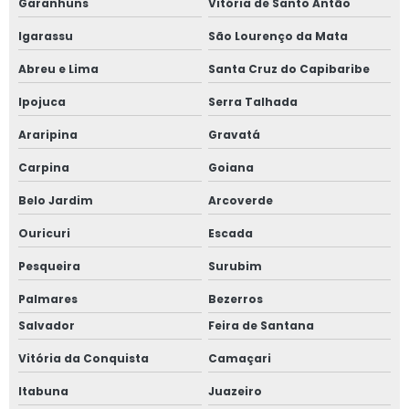
Teste hidrostático em vasos de pressão
Garanhuns
Vitória de Santo Antão
Igarassu
São Lourenço da Mata
Treinamento de nr 10
Abreu e Lima
Santa Cruz do Capibaribe
Treinamento de nr 10 mato grosso do sul
Ipojuca
Serra Talhada
Treinamento de nr 10 valor
Araripina
Gravatá
Treinamento nr 10 para empresa
Carpina
Goiana
Belo Jardim
Arcoverde
Treinamento nr 12
Ouricuri
Escada
Treinamento nr 12 para empresa
Pesqueira
Surubim
Treinamento nr 12 preço
Palmares
Bezerros
Salvador
Feira de Santana
Treinamento nr 13 para empresa
Vitória da Conquista
Camaçari
Treinamentos de nr 12 valor
Itabuna
Juazeiro