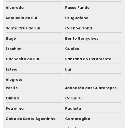
Serviço de projetos nr 12
Alvorada
Passo Fundo
Serviço de reconstituição de prontuário nr 13
Sapucaia do Sul
Uruguaiana
Serviço de regulamentação nr 12
Santa Cruz do Sul
Cachoeirinha
Bagé
Bento Gonçalves
Serviço de teste de estanqueidade
Erechim
Guaíba
Serviço de treinamentos de nr 12
Cachoeira do Sul
Santana do Livramento
Serviço de treinamentos de nr 13
Esteio
Ijuí
Sistema de detecção de amônia
Alegrete
Recife
Jaboatão dos Guararapes
Sistema de ventilação para amônia
Olinda
Caruaru
Teste de estanqueidade em vasos de pressão
Petrolina
Paulista
Teste de estanqueidade em vasos de pressão valor
Cabo de Santo Agostinho
Camaragibe