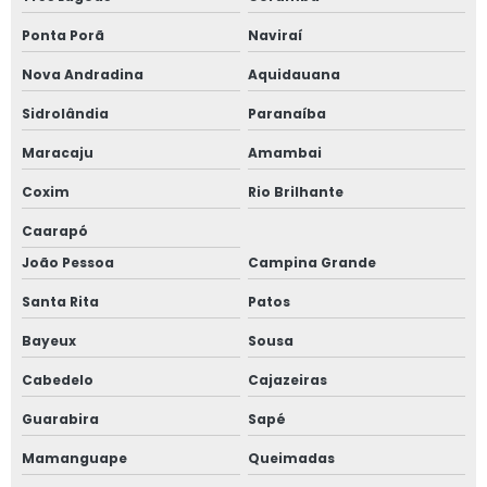
Ponta Porã
Naviraí
Nova Andradina
Aquidauana
Sidrolândia
Paranaíba
Maracaju
Amambai
Coxim
Rio Brilhante
Caarapó
João Pessoa
Campina Grande
Santa Rita
Patos
Bayeux
Sousa
Cabedelo
Cajazeiras
Guarabira
Sapé
Mamanguape
Queimadas