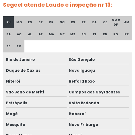
Segeel atende Laudo e inspeção nr 13:
Empresa de projetos elétricos em ms
GO e
Empresa de projetos linha de vida
RJ
MG
ES
SP
PR
SC
RS
PE
BA
CE
AM
DF
Empresa de projetos linha de vida em ms
PA
AC
AL
AP
MA
MT
MS
PB
PI
RN
RO
RR
SE
TO
Empresa de projetos nr 12
Rio de Janeiro
São Gonçalo
Empresa de reconstituição de prontuário nr 13
Duque de Caxias
Nova Iguaçu
Empresa de regulamentação nr 12
Niterói
Belford Roxo
Empresa de teste de estanqueidade
São João de Meriti
Campos dos Goytacazes
Empresa de teste de estanqueidade em vasos de pressão
Petrópolis
Volta Redonda
Magé
Itaboraí
Empresa de treinamento nr 12
Mesquita
Nova Friburgo
Empresa de treinamentos de nr 10