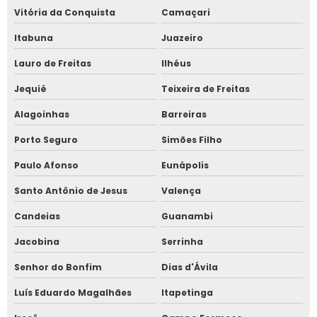
Vitória da Conquista
Camaçari
Treinamentos de nr 12 valor
Itabuna
Juazeiro
Treinamentos de nr 13
Lauro de Freitas
Ilhéus
Jequié
Teixeira de Freitas
Valor de projeto de combate a incêndio
Alagoinhas
Barreiras
Valor treinamento nr 13
Porto Seguro
Simões Filho
Válvula de alívio de pressão
Paulo Afonso
Eunápolis
Válvulas de segurança amônia
Santo Antônio de Jesus
Valença
Candeias
Guanambi
Jacobina
Serrinha
Senhor do Bonfim
Dias d'Ávila
Luís Eduardo Magalhães
Itapetinga