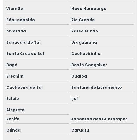
Viamão
Novo Hamburgo
Serviço de laudo e inspeção nr13
São Leopoldo
Rio Grande
Serviço de projetos nr 12
Alvorada
Passo Fundo
Serviço de reconstituição de prontuário nr 13
Sapucaia do Sul
Uruguaiana
Santa Cruz do Sul
Cachoeirinha
Serviço de regulamentação nr 12
Bagé
Bento Gonçalves
Serviço de teste de estanqueidade
Erechim
Guaíba
Serviço de treinamentos de nr 12
Cachoeira do Sul
Santana do Livramento
Serviço de treinamentos de nr 13
Esteio
Ijuí
Alegrete
Sistema de detecção de amônia
Recife
Jaboatão dos Guararapes
Sistema de ventilação para amônia
Olinda
Caruaru
Teste de estanqueidade em vasos de pressão