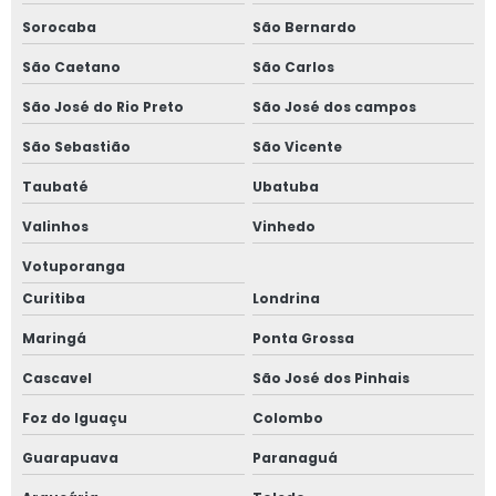
Sorocaba
São Bernardo
Projeto de ventilação mecânica
São Caetano
São Carlos
Projetos de adequação de máquinas nr 12
São José do Rio Preto
São José dos campos
Projetos de combate a incêndio
São Sebastião
São Vicente
Projetos de nr 12
Taubaté
Ubatuba
Valinhos
Vinhedo
Projetos de para raios spda
Votuporanga
Projetos de prevenção e combate a incêndio
Curitiba
Londrina
Projetos de segurança com amônia
Maringá
Ponta Grossa
Cascavel
São José dos Pinhais
Projetos de spda
Foz do Iguaçu
Colombo
Projetos de spda preço
Guarapuava
Paranaguá
Projetos elétricos