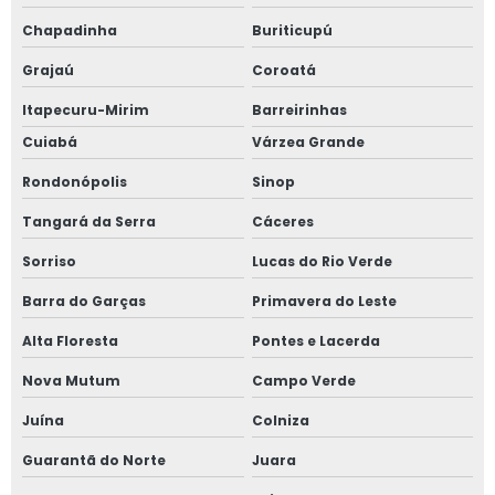
Chapadinha
Buriticupú
Grajaú
Coroatá
Itapecuru-Mirim
Barreirinhas
Cuiabá
Várzea Grande
Rondonópolis
Sinop
Tangará da Serra
Cáceres
Sorriso
Lucas do Rio Verde
Barra do Garças
Primavera do Leste
Alta Floresta
Pontes e Lacerda
Nova Mutum
Campo Verde
Juína
Colniza
Guarantã do Norte
Juara