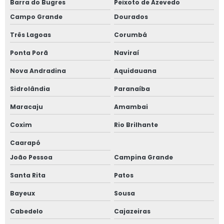
Barra do Bugres
Peixoto de Azevedo
Campo Grande
Dourados
Três Lagoas
Corumbá
Ponta Porã
Naviraí
Nova Andradina
Aquidauana
Sidrolândia
Paranaíba
Maracaju
Amambai
Coxim
Rio Brilhante
Caarapó
João Pessoa
Campina Grande
Santa Rita
Patos
Bayeux
Sousa
Cabedelo
Cajazeiras