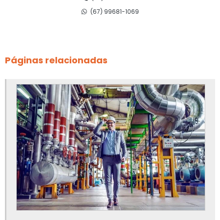
(67) 99681-1069
Ancoragem de linha de vida
Apreciação de risco de equipamentos
Páginas relacionadas
Apreciação de risco de máquinas
Apreciação de risco de máquinas e equipamentos
Apreciação de risco de máquinas e equipamentos nr 12
Apreciação de riscos nr 12
Canalização de válvulas de segurança
Elaboração de prontuário nr10
Empresa de adequação de máquinas nr12
Empresa de adequação de máquinas nr12 em ms