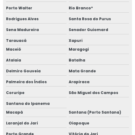
Porto Walter
Rio Branco*
Rodrigues Alves
Santa Rosa do Purus
Sena Madureira
Senador Guiomard
Tarauacá
Xapuri
Maceió
Maragogi
Atalaia
Batalha
Delmiro Gouveia
Mata Grande
Palmeira dos Índios
Arapiraca
Coruripe
São Miguel dos Campos
Santana do Ipanema
Macapá
Santana (Porto Santana)
Laranjal do Jari
Oiapoque
Porto Grande
Vitória do Jari