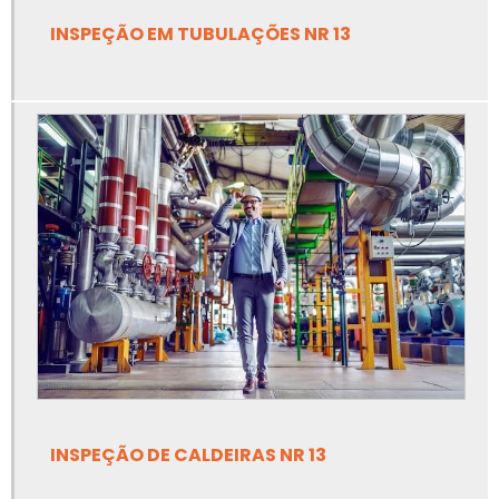
INSPEÇÃO EM TUBULAÇÕES NR 13
Empresa de análise de risco de amônia
Empresa de ancoragem de linha de vida
Empresa de apreciação de risco de equipamentos
Empresa de apreciação de risco de máquinas e
equipamentos
Empresa de elaboração de prontuário nr10
Empresa de inspeção de tubulação industrial
Empresa de inspeção em caldeiras
Empresa de inspeção em caldeiras e vasos de pressão
INSPEÇÃO DE CALDEIRAS NR 13
Empresa de inspeção em tubulações