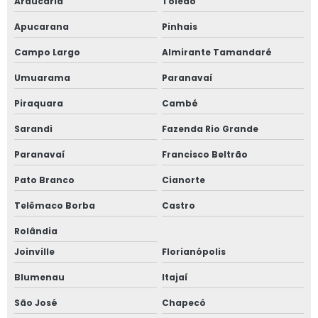
Araucária
Toledo
Projetos elétricos de baixa tensão
Apucarana
Pinhais
Campo Largo
Almirante Tamandaré
Projetos elétricos em campo grande
Umuarama
Paranavaí
Projetos elétricos industriais
Piraquara
Cambé
Projetos linha de vida preço
Sarandi
Fazenda Rio Grande
Projetos spda campo grande
Paranavaí
Francisco Beltrão
Pato Branco
Cianorte
Projetos spda mato grosso do sul
Telêmaco Borba
Castro
Quanto custa um projeto de combate a incêndio
Rolândia
Reconstituição de prontuário nr 13
Joinville
Florianópolis
Blumenau
Itajaí
Reconstituição de prontuário vasos de pressão
São José
Chapecó
Regulamentação nr 12