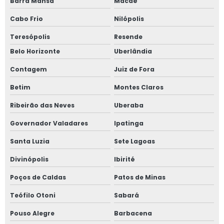
Barra Mansa
Macaé
Empresa especializada em norma regulamentadora
Cabo Frio
Nilópolis
Empresa especializada em nr 12
Teresópolis
Resende
Belo Horizonte
Uberlândia
Empresa especializada em projetos elétricos
Contagem
Juiz de Fora
Empresa laudo spda
Betim
Montes Claros
Empresa treinamentos de nr 13
Ribeirão das Neves
Uberaba
Governador Valadares
Ipatinga
Inspeção de caldeiras campo grande
Santa Luzia
Sete Lagoas
Inspeção de caldeiras nr 13
Divinópolis
Ibirité
Inspeção de segurança em caldeiras
Poços de Caldas
Patos de Minas
Inspeção de segurança em tubulações
Teófilo Otoni
Sabará
Pouso Alegre
Barbacena
Inspeção de tubulação industrial