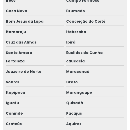
Irecê
Campo Formoso
Casa Nova
Brumado
Bom Jesus da Lapa
Conceição do Coité
Itamaraju
Itaberaba
Cruz das Almas
Ipirá
Santo Amaro
Euclides da Cunha
Fortaleza
caucacia
Juazeiro do Norte
Maracanaú
Sobral
Crato
Itapipoca
Maranguape
Iguatu
Quixadá
Canindé
Pacajus
Crateús
Aquiraz