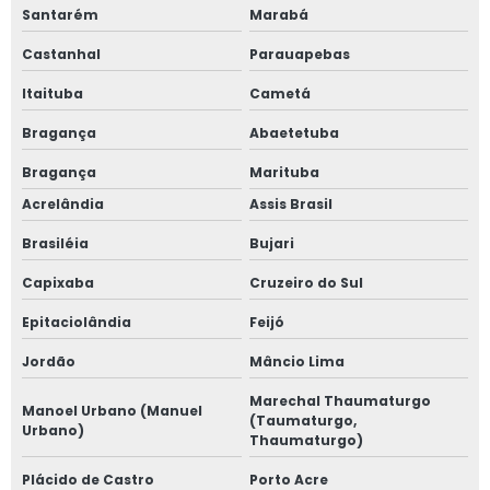
Santarém
Marabá
Castanhal
Parauapebas
Itaituba
Cametá
Bragança
Abaetetuba
Bragança
Marituba
Acrelândia
Assis Brasil
Brasiléia
Bujari
Capixaba
Cruzeiro do Sul
Epitaciolândia
Feijó
Jordão
Mâncio Lima
Marechal Thaumaturgo
Manoel Urbano (Manuel
(Taumaturgo,
Urbano)
Thaumaturgo)
Plácido de Castro
Porto Acre