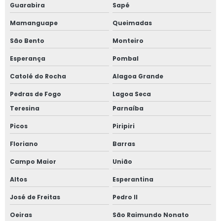
Guarabira
Sapé
Mamanguape
Queimadas
São Bento
Monteiro
Esperança
Pombal
Catolé do Rocha
Alagoa Grande
Pedras de Fogo
Lagoa Seca
Teresina
Parnaíba
Picos
Piripiri
Floriano
Barras
Campo Maior
União
Altos
Esperantina
José de Freitas
Pedro II
Oeiras
São Raimundo Nonato