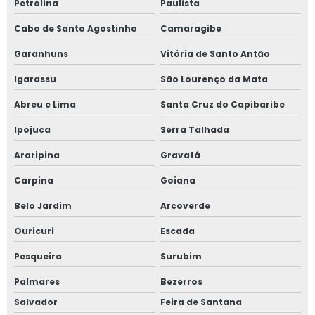
Petrolina
Paulista
Teste de estanqueidade em vasos de pressão valor
Cabo de Santo Agostinho
Camaragibe
Garanhuns
Vitória de Santo Antão
Teste hidrostático em vasos de pressão
Igarassu
São Lourenço da Mata
Treinamento de nr 10
Abreu e Lima
Santa Cruz do Capibaribe
Treinamento de nr 10 mato grosso do sul
Ipojuca
Serra Talhada
Treinamento de nr 10 valor
Araripina
Gravatá
Carpina
Goiana
Treinamento nr 10 para empresa
Belo Jardim
Arcoverde
Treinamento nr 12
Ouricuri
Escada
Treinamento nr 12 para empresa
Pesqueira
Surubim
Treinamento nr 12 preço
Palmares
Bezerros
Salvador
Feira de Santana
Treinamento nr 13 para empresa