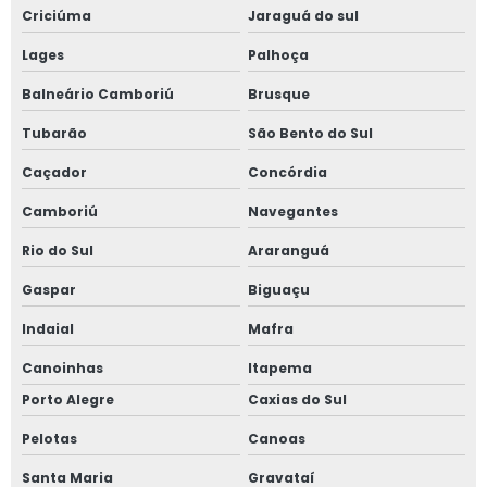
Criciúma
Jaraguá do sul
Regulamentação nr 12 valor
Lages
Palhoça
Segurança com amônia em sala de máquinas
Balneário Camboriú
Brusque
Tubarão
São Bento do Sul
Serviço de adequação nr 10
Caçador
Concórdia
Serviço de análise de risco de amônia
Camboriú
Navegantes
Serviço de detecção de amônia
Rio do Sul
Araranguá
Serviço de elaboração de prontuário nr 10
Gaspar
Biguaçu
Indaial
Mafra
Serviço de inspeção de tubulação industrial
Canoinhas
Itapema
Serviço de inspeção em caldeiras
Porto Alegre
Caxias do Sul
Serviço de inspeção em caldeiras e vasos de pressão
Pelotas
Canoas
Santa Maria
Gravataí
Serviço de inspeção em tubulações