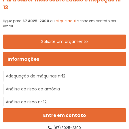
13
Ligue para
67 3025-2300
ou
clique aqui
e entre em contato por
email.
Solicite um orçamento
Informações
Adequação de máquinas nr12
Análise de risco de amônia
Análise de risco nr 12
Análise de risco nr 12 preço
Entre em contato
Análise preliminar de risco nr 12
(67) 3025-2300