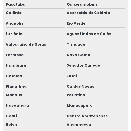
Pacatuba
Quixeramobim
Goiânia
Aparecida de Goiânia
Anápolis
Rio Verde
Luziânia
Águas Lindas de Goiás
Valparaíso de Goiás
Trindade
Formosa
Novo Gama
Itumbiara
Senador Canedo
Catalão
Jataí
Planaltina
Caldas Novas
Manaus
Parintins
Itacoatiara
Manacapuru
Coari
Centro Amazonense
Belém
Ananindeua