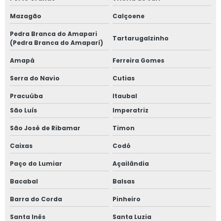
Mazagão
Calçoene
Pedra Branca do Amapari
Tartarugalzinho
(Pedra Branca do Amaparí)
Amapá
Ferreira Gomes
Serra do Navio
Cutias
Pracuúba
Itaubal
São Luís
Imperatriz
São José de Ribamar
Timon
Caixas
Codó
Paço do Lumiar
Açailândia
Bacabal
Balsas
Barra do Corda
Pinheiro
Santa Inês
Santa Luzia