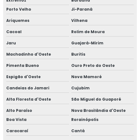
Extremoz
Baraúna
Porto Velho
Ji-Paraná
Ariquemes
Vilhena
Cacoal
Rolim de Moura
Jaru
Guajará-Mirim
Machadinho d'Oeste
Buritis
Pimenta Bueno
Ouro Preto do Oeste
Espigão d'Oeste
Nova Mamoré
Candeias do Jamari
Cujubim
Alta Floresta d'Oeste
São Miguel do Guaporé
Alto Paraíso
Nova Brasilândia d'Oeste
Boa Vista
Rorainópolis
Caracaraí
Cantá