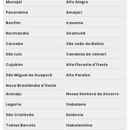
Mucajaí
Alto Alegre
Pacaraima
Amajari
Bonfim
Iracema
Normandia
Uiramutã
Caroebe
São João da Baliza
São Luís
Candeias do Jamari
Cujubim
Alta Floresta d'Oeste
São Miguel do Guaporé
Alto Paraíso
Nova Brasilândia d'Oeste
Aracaju
Nossa Senhora do Socorro
Lagarto
Itabaiana
São Cristóvão
Estância
Tobias Barreto
Itabaianinha