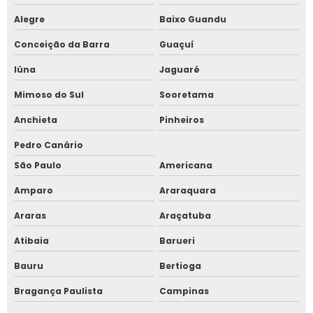
Alegre
Baixo Guandu
Instalação de caldeiras e vasos de pressão
Conceição da Barra
Guaçuí
Laudo de instalações elétricas
Iúna
Jaguaré
Laudo e inspeção nr 13
Mimoso do Sul
Sooretama
Laudo nr 12
Anchieta
Pinheiros
Pedro Canário
Laudo nr 12 preço
São Paulo
Americana
Laudo vasos de pressão
Amparo
Araraquara
Linha de vida e ponto de ancoragem
Araras
Araçatuba
Linha de vida para trabalho em altura
Atibaia
Barueri
Bauru
Bertioga
Orçamento linha de vida
Bragança Paulista
Campinas
Orçamento projeto de combate a incêndio