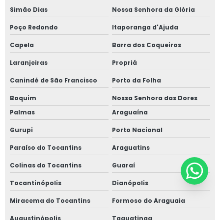
Simão Dias
Nossa Senhora da Glória
Poço Redondo
Itaporanga d'Ajuda
Capela
Barra dos Coqueiros
Laranjeiras
Propriá
Canindé de São Francisco
Porto da Folha
Boquim
Nossa Senhora das Dores
Palmas
Araguaína
Gurupi
Porto Nacional
Paraíso do Tocantins
Araguatins
Colinas do Tocantins
Guaraí
Tocantinópolis
Dianópolis
Miracema do Tocantins
Formoso do Araguaia
Augustinópolis
Taguatinga