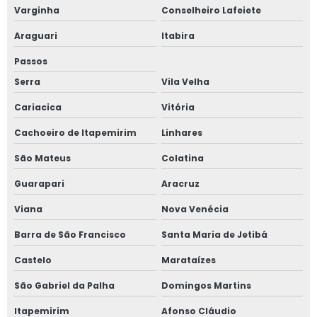
Varginha
Conselheiro Lafeiete
Inspeção de tubulações em campo grande
Araguari
Itabira
Inspeção de tubulações preço
Passos
Serra
Vila Velha
Inspeção em caldeiras
Cariacica
Vitória
Inspeção em caldeiras e vasos de pressão
Cachoeiro de Itapemirim
Linhares
Inspeção em tubulações
São Mateus
Colatina
Inspeção em tubulações em ms
Guarapari
Aracruz
Viana
Nova Venécia
Inspeção em tubulações em mt
Barra de São Francisco
Santa Maria de Jetibá
Inspeção em tubulações em sp
Castelo
Marataízes
Inspeção em tubulações nr 13
São Gabriel da Palha
Domingos Martins
Inspeção em vasos de pressão
Itapemirim
Afonso Cláudio