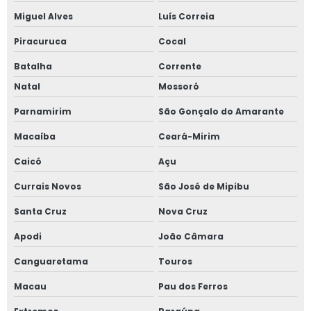
Miguel Alves
Luís Correia
Piracuruca
Cocal
Batalha
Corrente
Natal
Mossoró
Parnamirim
São Gonçalo do Amarante
Macaíba
Ceará-Mirim
Caicó
Açu
Currais Novos
São José de Mipibu
Santa Cruz
Nova Cruz
Apodi
João Câmara
Canguaretama
Touros
Macau
Pau dos Ferros