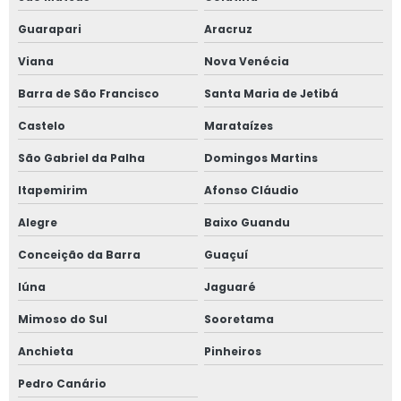
Inspeção em tubulações em sp
Guarapari
Aracruz
Inspeção em tubulações nr 13
Viana
Nova Venécia
Inspeção em vasos de pressão
Barra de São Francisco
Santa Maria de Jetibá
Castelo
Marataízes
Instalação de caldeiras e vasos de pressão
São Gabriel da Palha
Domingos Martins
Laudo de instalações elétricas
Itapemirim
Afonso Cláudio
Laudo e inspeção nr 13
Alegre
Baixo Guandu
Laudo nr 12
Conceição da Barra
Guaçuí
Iúna
Jaguaré
Laudo nr 12 preço
Mimoso do Sul
Sooretama
Laudo vasos de pressão
Anchieta
Pinheiros
Linha de vida e ponto de ancoragem
Pedro Canário