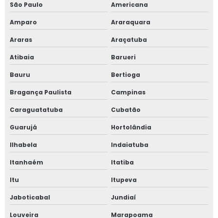
São Paulo
Americana
Linha de vida para trabalho em altura
Amparo
Araraquara
Orçamento linha de vida
Araras
Araçatuba
Orçamento projeto de combate a incêndio
Atibaia
Barueri
Preço projeto de combate a incêndio
Bauru
Bertioga
Bragança Paulista
Campinas
Projeto de adequação de máquinas
Caraguatatuba
Cubatão
Projeto de adequação nr 12
Guarujá
Hortolândia
Projeto de ancoragem
Ilhabela
Indaiatuba
Projeto de canalização de válvulas de segurança
Itanhaém
Itatiba
Itu
Itupeva
Projeto de combate a incêndio e pânico
Jaboticabal
Jundiaí
Projeto de combate a incêndio preço
Louveira
Marapoama