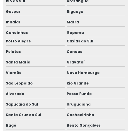
Rio do Sul
Araranguá
Serviço de inspeção em caldeiras
Gaspar
Biguaçu
Serviço de inspeção em caldeiras e vasos de pressão
Indaial
Mafra
Canoinhas
Itapema
Serviço de inspeção em tubulações
Porto Alegre
Caxias do Sul
Serviço de laudo e inspeção nr13
Pelotas
Canoas
Serviço de projetos nr 12
Santa Maria
Gravataí
Serviço de reconstituição de prontuário nr 13
Viamão
Novo Hamburgo
São Leopoldo
Rio Grande
Serviço de regulamentação nr 12
Alvorada
Passo Fundo
Serviço de teste de estanqueidade
Sapucaia do Sul
Uruguaiana
Serviço de treinamentos de nr 12
Santa Cruz do Sul
Cachoeirinha
Serviço de treinamentos de nr 13
Bagé
Bento Gonçalves