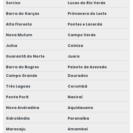
Sorriso
Lucas do Rio Verde
Barra do Garças
Primavera do Leste
Alta Floresta
Pontes e Lacerda
Nova Mutum
Campo Verde
Juína
Colniza
Guarantã do Norte
Juara
Barra do Bugres
Peixoto de Azevedo
Campo Grande
Dourados
Três Lagoas
Corumbá
Ponta Porã
Naviraí
Nova Andradina
Aquidauana
Sidrolândia
Paranaíba
Maracaju
Amambai