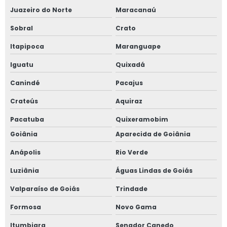
Juazeiro do Norte
Maracanaú
Sobral
Crato
Itapipoca
Maranguape
Iguatu
Quixadá
Canindé
Pacajus
Crateús
Aquiraz
Pacatuba
Quixeramobim
Goiânia
Aparecida de Goiânia
Anápolis
Rio Verde
Luziânia
Águas Lindas de Goiás
Valparaíso de Goiás
Trindade
Formosa
Novo Gama
Itumbiara
Senador Canedo