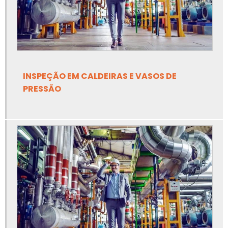
Elaboração de prontuário nr10
Empresa de adequação de máquinas nr12
Empresa de adequação de máquinas nr12 em ms
INSPEÇÃO EM CALDEIRAS E VASOS DE
Empresa de análise de risco de amônia
PRESSÃO
Empresa de ancoragem de linha de vida
Empresa de apreciação de risco de equipamentos
Empresa de apreciação de risco de máquinas e
equipamentos
Empresa de elaboração de prontuário nr10
Empresa de inspeção de tubulação industrial