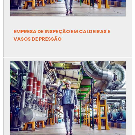
Empresa de inspeção em caldeiras
Empresa de inspeção em caldeiras e vasos de pressão
Empresa de inspeção em tubulações
EMPRESA DE INSPEÇÃO EM CALDEIRAS E
VASOS DE PRESSÃO
Empresa de inspeção em vasos de pressão
Empresa de inspeção nr13
Empresa de laudo e inspeção nr13
Empresa de linha de vida e ponto de ancoragem
Empresa de linha de vida para trabalho em altura
Empresa de projetos de adequação de máquinas nr12
Empresa de projetos de ancoragem e linha de vida