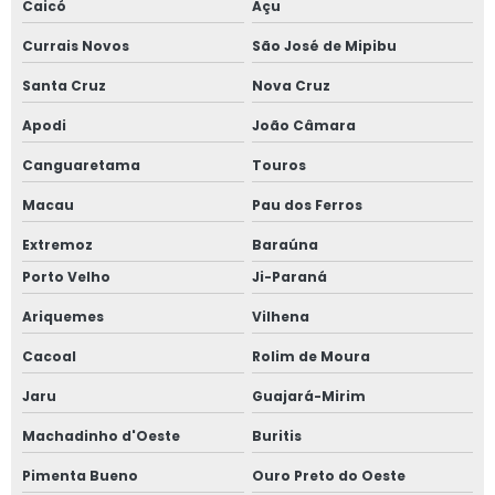
Caicó
Açu
Currais Novos
São José de Mipibu
Santa Cruz
Nova Cruz
Apodi
João Câmara
Canguaretama
Touros
Macau
Pau dos Ferros
Extremoz
Baraúna
Porto Velho
Ji-Paraná
Ariquemes
Vilhena
Cacoal
Rolim de Moura
Jaru
Guajará-Mirim
Machadinho d'Oeste
Buritis
Pimenta Bueno
Ouro Preto do Oeste