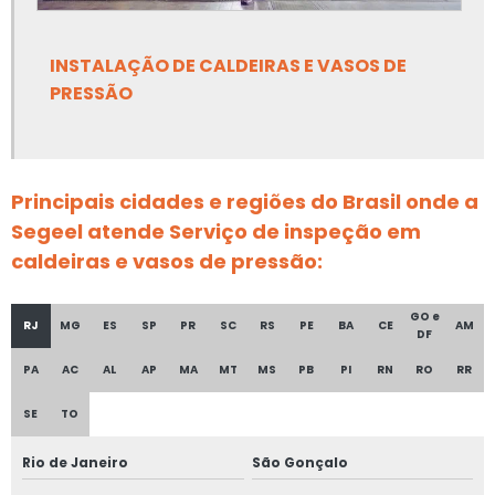
Empresa de projetos de combate a incêndio
Empresa de projetos de spda
INSTALAÇÃO DE CALDEIRAS E VASOS DE
PRESSÃO
Empresa de projetos elétricos
Empresa de projetos elétricos em ms
Principais cidades e regiões do Brasil onde a
Empresa de projetos linha de vida
Segeel atende Serviço de inspeção em
Empresa de projetos linha de vida em ms
caldeiras e vasos de pressão:
Empresa de projetos nr 12
GO e
RJ
MG
ES
SP
PR
SC
RS
PE
BA
CE
AM
DF
Empresa de reconstituição de prontuário nr 13
PA
AC
AL
AP
MA
MT
MS
PB
PI
RN
RO
RR
Empresa de regulamentação nr 12
SE
TO
Empresa de teste de estanqueidade
Rio de Janeiro
São Gonçalo