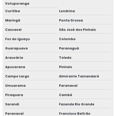
Votuporanga
Projetos de spda
Curitiba
Londrina
Projetos de spda preço
Maringá
Ponta Grossa
Projetos elétricos
Cascavel
São José dos Pinhais
Foz do Iguaçu
Colombo
Projetos elétricos de baixa tensão
Guarapuava
Paranaguá
Projetos elétricos em campo grande
Araucária
Toledo
Projetos elétricos industriais
Apucarana
Pinhais
Projetos linha de vida preço
Campo Largo
Almirante Tamandaré
Umuarama
Paranavaí
Projetos spda campo grande
Piraquara
Cambé
Projetos spda mato grosso do sul
Sarandi
Fazenda Rio Grande
Quanto custa um projeto de combate a incêndio
Paranavaí
Francisco Beltrão