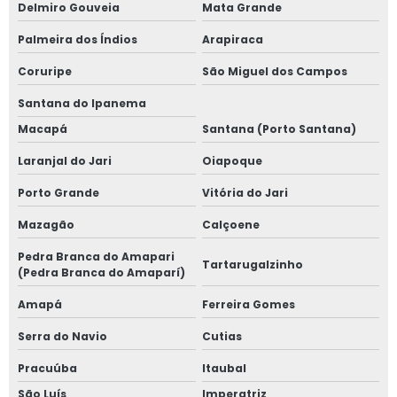
Delmiro Gouveia
Mata Grande
Palmeira dos Índios
Arapiraca
Coruripe
São Miguel dos Campos
Santana do Ipanema
Macapá
Santana (Porto Santana)
Laranjal do Jari
Oiapoque
Porto Grande
Vitória do Jari
Mazagão
Calçoene
Pedra Branca do Amapari
Tartarugalzinho
(Pedra Branca do Amaparí)
Amapá
Ferreira Gomes
Serra do Navio
Cutias
Pracuúba
Itaubal
São Luís
Imperatriz