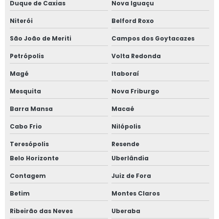
Duque de Caxias
Nova Iguaçu
Empresa de teste de estanqueidade em vasos de pressão
Niterói
Belford Roxo
Empresa de treinamento nr 12
São João de Meriti
Campos dos Goytacazes
Empresa de treinamentos de nr 10
Petrópolis
Volta Redonda
Empresa especializada em norma regulamentadora
Magé
Itaboraí
Mesquita
Nova Friburgo
Empresa especializada em nr 12
Barra Mansa
Macaé
Empresa especializada em projetos elétricos
Cabo Frio
Nilópolis
Empresa laudo spda
Teresópolis
Resende
Empresa treinamentos de nr 13
Belo Horizonte
Uberlândia
Contagem
Juiz de Fora
Inspeção de caldeiras campo grande
Betim
Montes Claros
Inspeção de caldeiras nr 13
Ribeirão das Neves
Uberaba