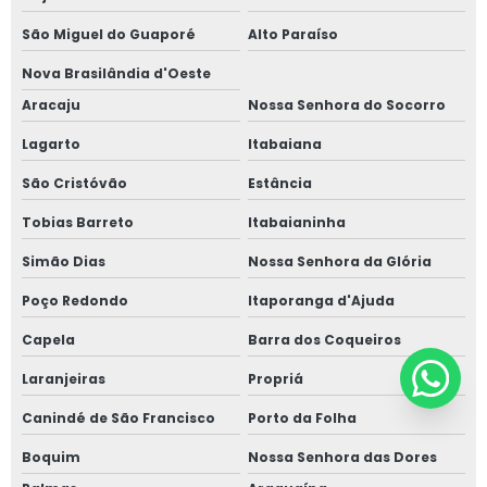
São Miguel do Guaporé
Alto Paraíso
Nova Brasilândia d'Oeste
Aracaju
Nossa Senhora do Socorro
Lagarto
Itabaiana
São Cristóvão
Estância
Tobias Barreto
Itabaianinha
Simão Dias
Nossa Senhora da Glória
Poço Redondo
Itaporanga d'Ajuda
Capela
Barra dos Coqueiros
Laranjeiras
Propriá
Canindé de São Francisco
Porto da Folha
Boquim
Nossa Senhora das Dores