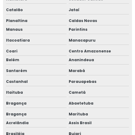
Catalão
Jataí
Planaltina
Caldas Novas
Manaus
Parintins
Itacoatiara
Manacapuru
Coari
Centro Amazonense
Belém
Ananindeua
Santarém
Marabá
Castanhal
Parauapebas
Itaituba
Cametá
Bragança
Abaetetuba
Bragança
Marituba
Acrelândia
Assis Brasil
Brasiléia
Bujari