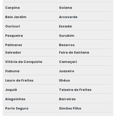
Treinamento nr 12 para empresa
Carpina
Goiana
Belo Jardim
Arcoverde
Treinamento nr 12 preço
Ouricuri
Escada
Treinamento nr 13 para empresa
Pesqueira
Surubim
Treinamentos de nr 12 valor
Palmares
Bezerros
Salvador
Feira de Santana
Treinamentos de nr 13
Vitória da Conquista
Camaçari
Valor de projeto de combate a incêndio
Itabuna
Juazeiro
Valor treinamento nr 13
Lauro de Freitas
Ilhéus
Válvula de alívio de pressão
Jequié
Teixeira de Freitas
Alagoinhas
Barreiras
Válvulas de segurança amônia
Porto Seguro
Simões Filho