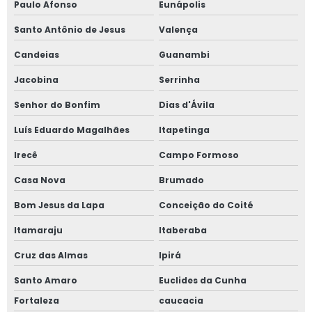
Paulo Afonso
Eunápolis
Santo Antônio de Jesus
Valença
Candeias
Guanambi
Jacobina
Serrinha
Senhor do Bonfim
Dias d'Ávila
Luís Eduardo Magalhães
Itapetinga
Irecê
Campo Formoso
Casa Nova
Brumado
Bom Jesus da Lapa
Conceição do Coité
Itamaraju
Itaberaba
Cruz das Almas
Ipirá
Santo Amaro
Euclides da Cunha
Fortaleza
caucacia