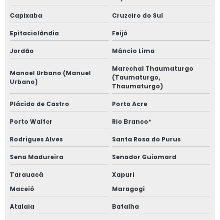
Capixaba
Cruzeiro do Sul
Epitaciolândia
Feijó
Jordão
Mâncio Lima
Marechal Thaumaturgo
Manoel Urbano (Manuel
(Taumaturgo,
Urbano)
Thaumaturgo)
Plácido de Castro
Porto Acre
Porto Walter
Rio Branco*
Rodrigues Alves
Santa Rosa do Purus
Sena Madureira
Senador Guiomard
Tarauacá
Xapuri
Maceió
Maragogi
Atalaia
Batalha