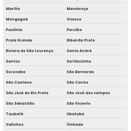
Projeto de detecção de amônia
Marília
Mendonça
Projeto de linha de vida e ponto de ancoragem
Mongaguá
Osasco
Paulínia
Peruíbe
Projeto de segurança de máquinas em ms
Praia Grande
Ribeirão Preto
Projeto de ventilação mecânica
Riviera de São Lourenço
Santo André
Projetos de adequação de máquinas nr 12
Santos
Sertãozinho
Projetos de combate a incêndio
Sorocaba
São Bernardo
São Caetano
São Carlos
Projetos de nr 12
São José do Rio Preto
São José dos campos
Projetos de para raios spda
São Sebastião
São Vicente
Projetos de prevenção e combate a incêndio
Taubaté
Ubatuba
Projetos de segurança com amônia
Valinhos
Vinhedo