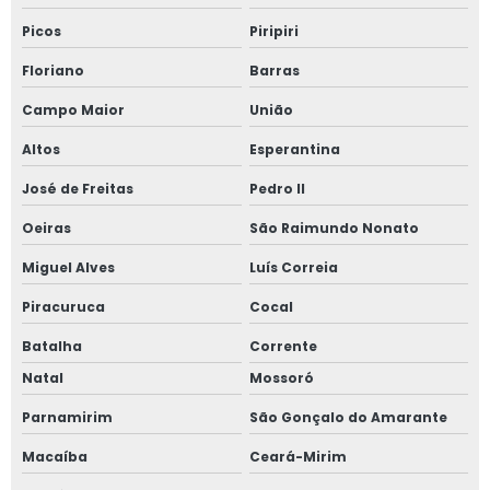
Picos
Piripiri
Floriano
Barras
Campo Maior
União
Altos
Esperantina
José de Freitas
Pedro II
Oeiras
São Raimundo Nonato
Miguel Alves
Luís Correia
Piracuruca
Cocal
Batalha
Corrente
Natal
Mossoró
Parnamirim
São Gonçalo do Amarante
Macaíba
Ceará-Mirim