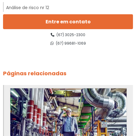
Análise de risco nr 12
Análise de risco nr 12 preço
Entre em contato
Análise preliminar de risco nr 12
(67) 3025-2300
(67) 99681-1069
Ancoragem de linha de vida
Apreciação de risco de equipamentos
Páginas relacionadas
Apreciação de risco de máquinas
Apreciação de risco de máquinas e equipamentos
Apreciação de risco de máquinas e equipamentos nr 12
Apreciação de riscos nr 12
Canalização de válvulas de segurança