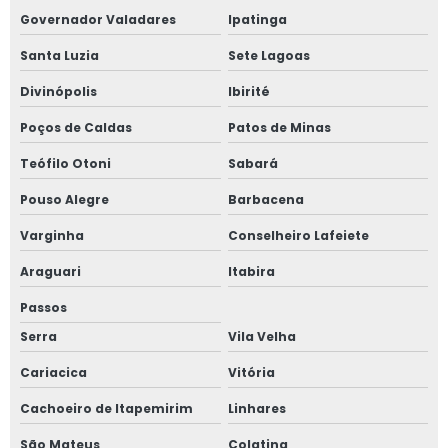
Inspeção de segurança em caldeiras
Governador Valadares
Ipatinga
Inspeção de segurança em tubulações
Santa Luzia
Sete Lagoas
Divinópolis
Ibirité
Inspeção de tubulação industrial
Poços de Caldas
Patos de Minas
Inspeção de tubulações em campo grande
Teófilo Otoni
Sabará
Inspeção de tubulações preço
Pouso Alegre
Barbacena
Inspeção em caldeiras
Varginha
Conselheiro Lafeiete
Araguari
Itabira
Inspeção em caldeiras e vasos de pressão
Passos
Inspeção em tubulações
Serra
Vila Velha
Inspeção em tubulações em ms
Cariacica
Vitória
Cachoeiro de Itapemirim
Linhares
Inspeção em tubulações em mt
São Mateus
Colatina