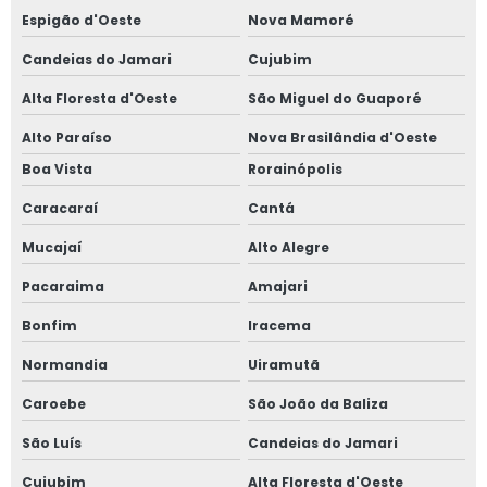
Espigão d'Oeste
Nova Mamoré
Candeias do Jamari
Cujubim
Alta Floresta d'Oeste
São Miguel do Guaporé
Alto Paraíso
Nova Brasilândia d'Oeste
Boa Vista
Rorainópolis
Caracaraí
Cantá
Mucajaí
Alto Alegre
Pacaraima
Amajari
Bonfim
Iracema
Normandia
Uiramutã
Caroebe
São João da Baliza
São Luís
Candeias do Jamari
Cujubim
Alta Floresta d'Oeste