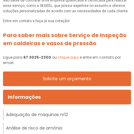
Não deixe de contratar uma empresa qualificada e certificada para realizar
esse serviço, como a SEGEEL, que possui expertise no assunto e oferece
soluções personalizadas de acordo com as necessidades de cada cliente.
Entre em contato e faça já sua cotação!
Para saber mais sobre Serviço de inspeção
em caldeiras e vasos de pressão
Ligue para
67 3025-2300
ou
clique aqui
e entre em contato por
email.
Solicite um orçamento
Informações
Adequação de máquinas nr12
Análise de risco de amônia