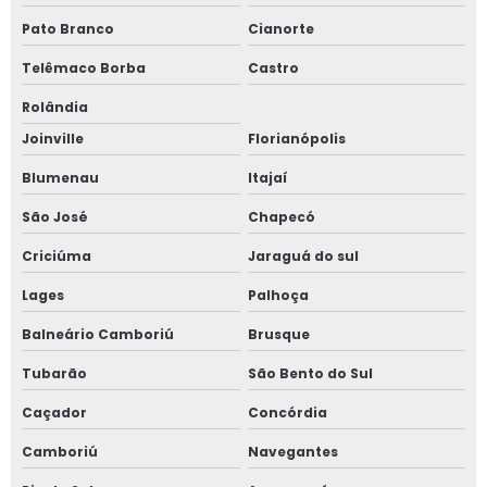
Reconstituição de prontuário nr 13
Pato Branco
Cianorte
Telêmaco Borba
Castro
Reconstituição de prontuário vasos de pressão
Rolândia
Regulamentação nr 12
Joinville
Florianópolis
Regulamentação nr 12 valor
Blumenau
Itajaí
São José
Chapecó
Segurança com amônia em sala de máquinas
Criciúma
Jaraguá do sul
Serviço de adequação nr 10
Lages
Palhoça
Serviço de análise de risco de amônia
Balneário Camboriú
Brusque
Serviço de detecção de amônia
Tubarão
São Bento do Sul
Caçador
Concórdia
Serviço de elaboração de prontuário nr 10
Camboriú
Navegantes
Serviço de inspeção de tubulação industrial