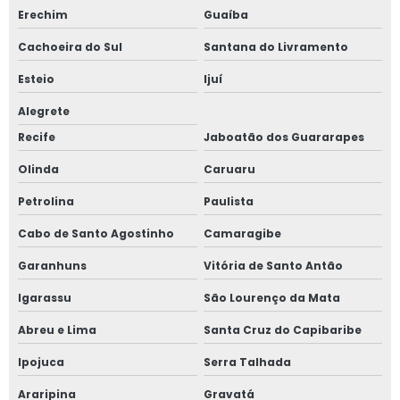
Erechim
Guaíba
Sistema de detecção de amônia
Cachoeira do Sul
Santana do Livramento
Sistema de ventilação para amônia
Esteio
Ijuí
Teste de estanqueidade em vasos de pressão
Alegrete
Recife
Jaboatão dos Guararapes
Teste de estanqueidade em vasos de pressão valor
Olinda
Caruaru
Teste hidrostático em vasos de pressão
Petrolina
Paulista
Treinamento de nr 10
Cabo de Santo Agostinho
Camaragibe
Treinamento de nr 10 mato grosso do sul
Garanhuns
Vitória de Santo Antão
Igarassu
São Lourenço da Mata
Treinamento de nr 10 valor
Abreu e Lima
Santa Cruz do Capibaribe
Treinamento nr 10 para empresa
Ipojuca
Serra Talhada
Treinamento nr 12
Araripina
Gravatá