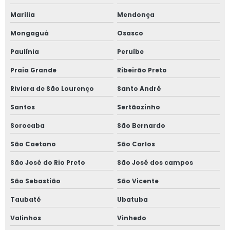
Projeto de detecção de amônia
Marília
Mendonça
Projeto de linha de vida e ponto de ancoragem
Mongaguá
Osasco
Paulínia
Peruíbe
Projeto de segurança de máquinas em ms
Praia Grande
Ribeirão Preto
Projeto de ventilação mecânica
Riviera de São Lourenço
Santo André
Projetos de adequação de máquinas nr 12
Santos
Sertãozinho
Projetos de combate a incêndio
Sorocaba
São Bernardo
São Caetano
São Carlos
Projetos de nr 12
São José do Rio Preto
São José dos campos
Projetos de para raios spda
São Sebastião
São Vicente
Projetos de prevenção e combate a incêndio
Taubaté
Ubatuba
Projetos de segurança com amônia
Valinhos
Vinhedo