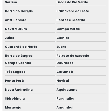
Sorriso
Lucas do Rio Verde
Barra do Garças
Primavera do Leste
Alta Floresta
Pontes e Lacerda
Nova Mutum
Campo Verde
Juína
Colniza
Guarantã do Norte
Juara
Barra do Bugres
Peixoto de Azevedo
Campo Grande
Dourados
Três Lagoas
Corumbá
Ponta Porã
Naviraí
Nova Andradina
Aquidauana
Sidrolândia
Paranaíba
Maracaju
Amambai