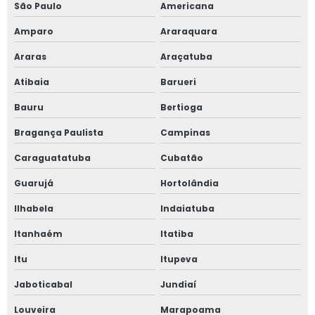
São Paulo
Americana
Linha de vida para trabalho em altura
Amparo
Araraquara
Orçamento linha de vida
Araras
Araçatuba
Orçamento projeto de combate a incêndio
Atibaia
Barueri
Preço projeto de combate a incêndio
Bauru
Bertioga
Bragança Paulista
Campinas
Projeto de adequação de máquinas
Caraguatatuba
Cubatão
Projeto de adequação nr 12
Guarujá
Hortolândia
Projeto de ancoragem
Ilhabela
Indaiatuba
Projeto de canalização de válvulas de segurança
Itanhaém
Itatiba
Itu
Itupeva
Projeto de combate a incêndio e pânico
Jaboticabal
Jundiaí
Projeto de combate a incêndio preço
Louveira
Marapoama