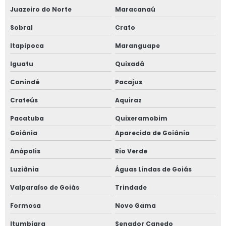
Juazeiro do Norte
Maracanaú
Sobral
Crato
Itapipoca
Maranguape
Iguatu
Quixadá
Canindé
Pacajus
Crateús
Aquiraz
Pacatuba
Quixeramobim
Goiânia
Aparecida de Goiânia
Anápolis
Rio Verde
Luziânia
Águas Lindas de Goiás
Valparaíso de Goiás
Trindade
Formosa
Novo Gama
Itumbiara
Senador Canedo