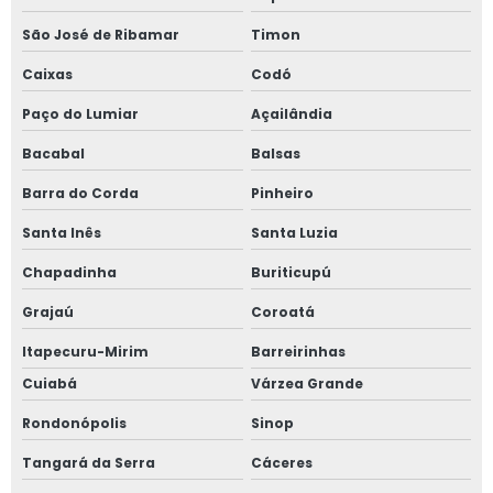
São José de Ribamar
Timon
Caixas
Codó
Paço do Lumiar
Açailândia
Bacabal
Balsas
Barra do Corda
Pinheiro
Santa Inês
Santa Luzia
Chapadinha
Buriticupú
Grajaú
Coroatá
Itapecuru-Mirim
Barreirinhas
Cuiabá
Várzea Grande
Rondonópolis
Sinop
Tangará da Serra
Cáceres