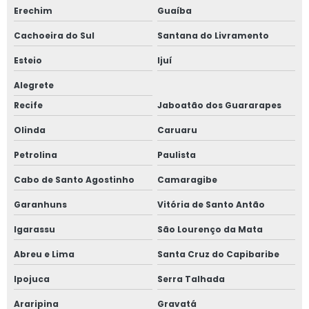
Erechim
Guaíba
Sistema de detecção de amônia
Cachoeira do Sul
Santana do Livramento
Sistema de ventilação para amônia
Esteio
Ijuí
Teste de estanqueidade em vasos de pressão
Alegrete
Recife
Jaboatão dos Guararapes
Teste de estanqueidade em vasos de pressão valor
Olinda
Caruaru
Teste hidrostático em vasos de pressão
Petrolina
Paulista
Treinamento de nr 10
Cabo de Santo Agostinho
Camaragibe
Treinamento de nr 10 mato grosso do sul
Garanhuns
Vitória de Santo Antão
Igarassu
São Lourenço da Mata
Treinamento de nr 10 valor
Abreu e Lima
Santa Cruz do Capibaribe
Treinamento nr 10 para empresa
Ipojuca
Serra Talhada
Treinamento nr 12
Araripina
Gravatá