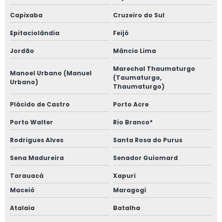
Capixaba
Cruzeiro do Sul
Epitaciolândia
Feijó
Jordão
Mâncio Lima
Marechal Thaumaturgo
Manoel Urbano (Manuel
(Taumaturgo,
Urbano)
Thaumaturgo)
Plácido de Castro
Porto Acre
Porto Walter
Rio Branco*
Rodrigues Alves
Santa Rosa do Purus
Sena Madureira
Senador Guiomard
Tarauacá
Xapuri
Maceió
Maragogi
Atalaia
Batalha