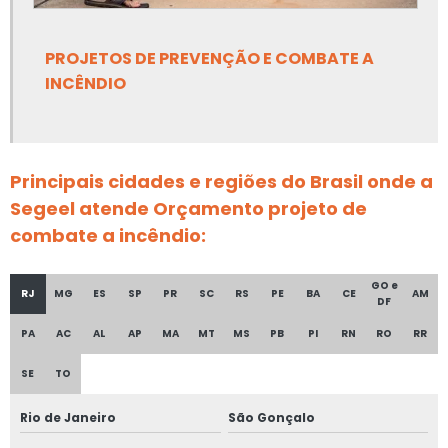
Empresa de projetos de combate a incêndio
Empresa de projetos de spda
PROJETOS DE PREVENÇÃO E COMBATE A
INCÊNDIO
Empresa de projetos elétricos
Empresa de projetos elétricos em ms
Principais cidades e regiões do Brasil onde a
Empresa de projetos linha de vida
Segeel atende Orçamento projeto de
Empresa de projetos linha de vida em ms
combate a incêndio:
Empresa de projetos nr 12
GO e
RJ
MG
ES
SP
PR
SC
RS
PE
BA
CE
AM
DF
Empresa de reconstituição de prontuário nr 13
PA
AC
AL
AP
MA
MT
MS
PB
PI
RN
RO
RR
Empresa de regulamentação nr 12
SE
TO
Empresa de teste de estanqueidade
Rio de Janeiro
São Gonçalo