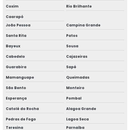
Coxim
Rio Brilhante
Caarapó
João Pessoa
Campina Grande
Santa Rita
Patos
Bayeux
Sousa
Cabedelo
Cajazeiras
Guarabira
Sapé
Mamanguape
Queimadas
São Bento
Monteiro
Esperança
Pombal
Catolé do Rocha
Alagoa Grande
Pedras de Fogo
Lagoa Seca
Teresina
Parnaíba