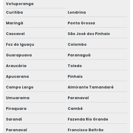
Votuporanga
Projetos de spda
Curitiba
Londrina
Projetos de spda preço
Maringá
Ponta Grossa
Projetos elétricos
Cascavel
São José dos Pinhais
Foz do Iguaçu
Colombo
Projetos elétricos de baixa tensão
Guarapuava
Paranaguá
Projetos elétricos em campo grande
Araucária
Toledo
Projetos elétricos industriais
Apucarana
Pinhais
Projetos linha de vida preço
Campo Largo
Almirante Tamandaré
Umuarama
Paranavaí
Projetos spda campo grande
Piraquara
Cambé
Projetos spda mato grosso do sul
Sarandi
Fazenda Rio Grande
Quanto custa um projeto de combate a incêndio
Paranavaí
Francisco Beltrão