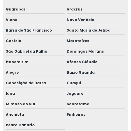
Inspeção em tubulações em sp
Guarapari
Aracruz
Inspeção em tubulações nr 13
Viana
Nova Venécia
Inspeção em vasos de pressão
Barra de São Francisco
Santa Maria de Jetibá
Castelo
Marataízes
Instalação de caldeiras e vasos de pressão
São Gabriel da Palha
Domingos Martins
Laudo de instalações elétricas
Itapemirim
Afonso Cláudio
Laudo e inspeção nr 13
Alegre
Baixo Guandu
Laudo nr 12
Conceição da Barra
Guaçuí
Iúna
Jaguaré
Laudo nr 12 preço
Mimoso do Sul
Sooretama
Laudo vasos de pressão
Anchieta
Pinheiros
Linha de vida e ponto de ancoragem
Pedro Canário