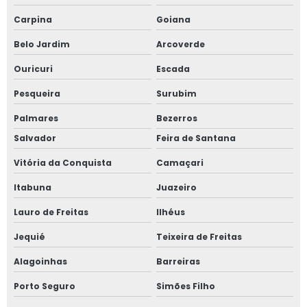
Treinamento nr 12 para empresa
Carpina
Goiana
Belo Jardim
Arcoverde
Treinamento nr 12 preço
Ouricuri
Escada
Treinamento nr 13 para empresa
Pesqueira
Surubim
Treinamentos de nr 12 valor
Palmares
Bezerros
Salvador
Feira de Santana
Treinamentos de nr 13
Vitória da Conquista
Camaçari
Valor de projeto de combate a incêndio
Itabuna
Juazeiro
Valor treinamento nr 13
Lauro de Freitas
Ilhéus
Válvula de alívio de pressão
Jequié
Teixeira de Freitas
Alagoinhas
Barreiras
Válvulas de segurança amônia
Porto Seguro
Simões Filho