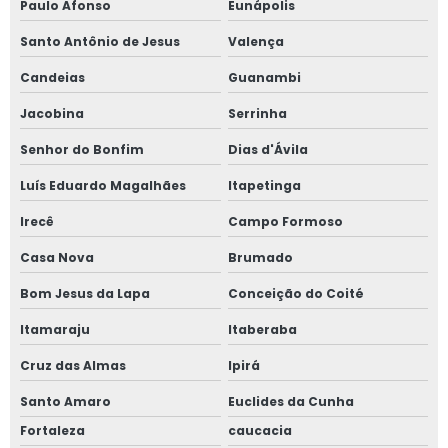
Paulo Afonso
Eunápolis
Santo Antônio de Jesus
Valença
Candeias
Guanambi
Jacobina
Serrinha
Senhor do Bonfim
Dias d'Ávila
Luís Eduardo Magalhães
Itapetinga
Irecê
Campo Formoso
Casa Nova
Brumado
Bom Jesus da Lapa
Conceição do Coité
Itamaraju
Itaberaba
Cruz das Almas
Ipirá
Santo Amaro
Euclides da Cunha
Fortaleza
caucacia