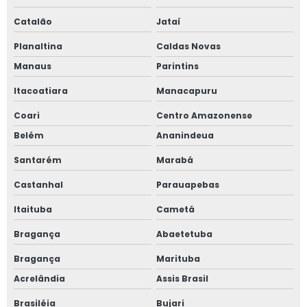
Catalão
Jataí
Planaltina
Caldas Novas
Manaus
Parintins
Itacoatiara
Manacapuru
Coari
Centro Amazonense
Belém
Ananindeua
Santarém
Marabá
Castanhal
Parauapebas
Itaituba
Cametá
Bragança
Abaetetuba
Bragança
Marituba
Acrelândia
Assis Brasil
Brasiléia
Bujari