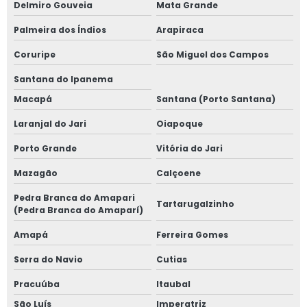
Delmiro Gouveia
Mata Grande
Palmeira dos Índios
Arapiraca
Coruripe
São Miguel dos Campos
Santana do Ipanema
Macapá
Santana (Porto Santana)
Laranjal do Jari
Oiapoque
Porto Grande
Vitória do Jari
Mazagão
Calçoene
Pedra Branca do Amapari
Tartarugalzinho
(Pedra Branca do Amaparí)
Amapá
Ferreira Gomes
Serra do Navio
Cutias
Pracuúba
Itaubal
São Luís
Imperatriz