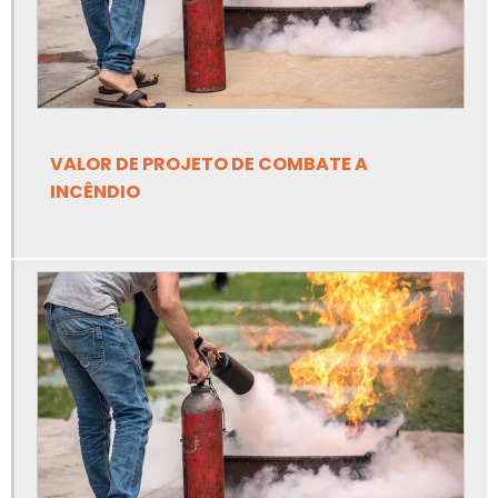
Elaboração de prontuário nr10
Empresa de adequação de máquinas nr12
Empresa de adequação de máquinas nr12 em ms
VALOR DE PROJETO DE COMBATE A
Empresa de análise de risco de amônia
INCÊNDIO
Empresa de ancoragem de linha de vida
Empresa de apreciação de risco de equipamentos
Empresa de apreciação de risco de máquinas e
equipamentos
Empresa de elaboração de prontuário nr10
Empresa de inspeção de tubulação industrial