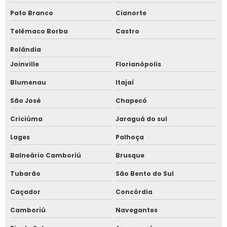
Reconstituição de prontuário nr 13
Pato Branco
Cianorte
Telêmaco Borba
Castro
Reconstituição de prontuário vasos de pressão
Rolândia
Regulamentação nr 12
Joinville
Florianópolis
Regulamentação nr 12 valor
Blumenau
Itajaí
Segurança com amônia em sala de máquinas
São José
Chapecó
Criciúma
Jaraguá do sul
Serviço de adequação nr 10
Lages
Palhoça
Serviço de análise de risco de amônia
Balneário Camboriú
Brusque
Serviço de detecção de amônia
Tubarão
São Bento do Sul
Serviço de elaboração de prontuário nr 10
Caçador
Concórdia
Camboriú
Navegantes
Serviço de inspeção de tubulação industrial