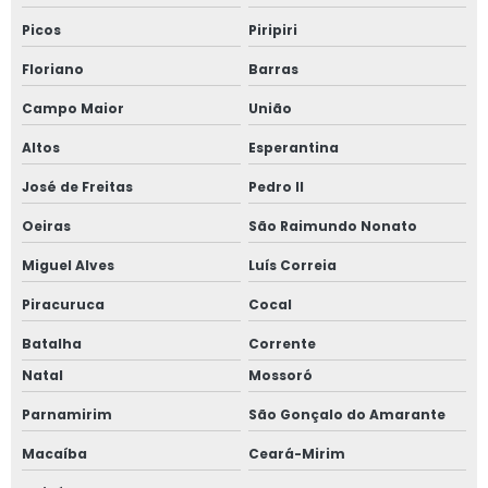
Picos
Piripiri
Floriano
Barras
Campo Maior
União
Altos
Esperantina
José de Freitas
Pedro II
Oeiras
São Raimundo Nonato
Miguel Alves
Luís Correia
Piracuruca
Cocal
Batalha
Corrente
Natal
Mossoró
Parnamirim
São Gonçalo do Amarante
Macaíba
Ceará-Mirim