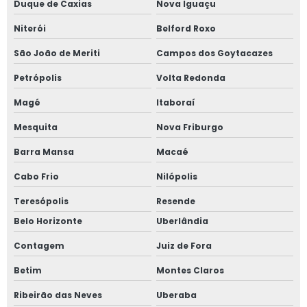
Empresa de teste de estanqueidade em vasos de pressão
Duque de Caxias
Nova Iguaçu
Niterói
Belford Roxo
Empresa de treinamento nr 12
São João de Meriti
Campos dos Goytacazes
Empresa de treinamentos de nr 10
Petrópolis
Volta Redonda
Empresa especializada em norma regulamentadora
Magé
Itaboraí
Empresa especializada em nr 12
Mesquita
Nova Friburgo
Barra Mansa
Macaé
Empresa especializada em projetos elétricos
Cabo Frio
Nilópolis
Empresa laudo spda
Teresópolis
Resende
Empresa treinamentos de nr 13
Belo Horizonte
Uberlândia
Contagem
Juiz de Fora
Inspeção de caldeiras campo grande
Betim
Montes Claros
Inspeção de caldeiras nr 13
Ribeirão das Neves
Uberaba