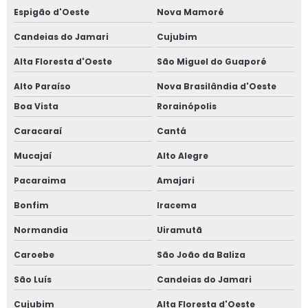
Espigão d'Oeste
Nova Mamoré
Candeias do Jamari
Cujubim
Alta Floresta d'Oeste
São Miguel do Guaporé
Alto Paraíso
Nova Brasilândia d'Oeste
Boa Vista
Rorainópolis
Caracaraí
Cantá
Mucajaí
Alto Alegre
Pacaraima
Amajari
Bonfim
Iracema
Normandia
Uiramutã
Caroebe
São João da Baliza
São Luís
Candeias do Jamari
Cujubim
Alta Floresta d'Oeste