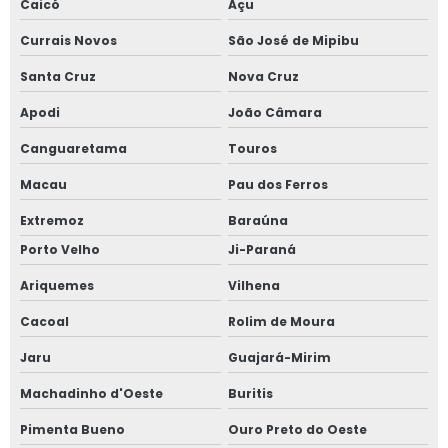
Caicó
Açu
Currais Novos
São José de Mipibu
Santa Cruz
Nova Cruz
Apodi
João Câmara
Canguaretama
Touros
Macau
Pau dos Ferros
Extremoz
Baraúna
Porto Velho
Ji-Paraná
Ariquemes
Vilhena
Cacoal
Rolim de Moura
Jaru
Guajará-Mirim
Machadinho d'Oeste
Buritis
Pimenta Bueno
Ouro Preto do Oeste