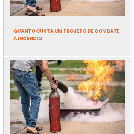
Empresa de inspeção em caldeiras
Empresa de inspeção em caldeiras e vasos de pressão
Empresa de inspeção em tubulações
QUANTO CUSTA UM PROJETO DE COMBATE
A INCÊNDIO
Empresa de inspeção em vasos de pressão
Empresa de inspeção nr13
Empresa de laudo e inspeção nr13
Empresa de linha de vida e ponto de ancoragem
Empresa de linha de vida para trabalho em altura
Empresa de projetos de adequação de máquinas nr12
Empresa de projetos de ancoragem e linha de vida