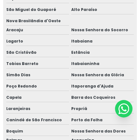
São Miguel do Guaporé
Alto Paraíso
Nova Brasilândia d'Oeste
Aracaju
Nossa Senhora do Socorro
Lagarto
Itabaiana
São Cristóvão
Estância
Tobias Barreto
Itabaianinha
Simão Dias
Nossa Senhora da Glória
Poço Redondo
Itaporanga d'Ajuda
Capela
Barra dos Coqueiros
Laranjeiras
Propriá
Canindé de São Francisco
Porto da Folha
Boquim
Nossa Senhora das Dores