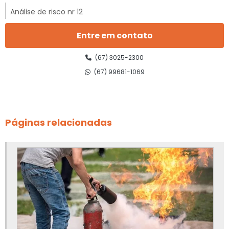
Análise de risco nr 12
Análise de risco nr 12 preço
Entre em contato
Análise preliminar de risco nr 12
(67) 3025-2300
(67) 99681-1069
Ancoragem de linha de vida
Apreciação de risco de equipamentos
Páginas relacionadas
Apreciação de risco de máquinas
Apreciação de risco de máquinas e equipamentos
Apreciação de risco de máquinas e equipamentos nr 12
Apreciação de riscos nr 12
Canalização de válvulas de segurança