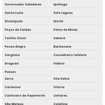
Inspeção de segurança em caldeiras
Governador Valadares
Ipatinga
Inspeção de segurança em tubulações
Santa Luzia
Sete Lagoas
Divinópolis
Ibirité
Inspeção de tubulação industrial
Poços de Caldas
Patos de Minas
Inspeção de tubulações em campo grande
Teófilo Otoni
Sabará
Inspeção de tubulações preço
Pouso Alegre
Barbacena
Inspeção em caldeiras
Varginha
Conselheiro Lafeiete
Araguari
Itabira
Inspeção em caldeiras e vasos de pressão
Passos
Inspeção em tubulações
Serra
Vila Velha
Inspeção em tubulações em ms
Cariacica
Vitória
Cachoeiro de Itapemirim
Linhares
Inspeção em tubulações em mt
São Mateus
Colatina