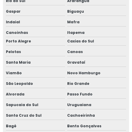
Rio do Sul
Araranguá
Serviço de inspeção em caldeiras
Gaspar
Biguaçu
Serviço de inspeção em caldeiras e vasos de pressão
Indaial
Mafra
Serviço de inspeção em tubulações
Canoinhas
Itapema
Porto Alegre
Caxias do Sul
Serviço de laudo e inspeção nr13
Pelotas
Canoas
Serviço de projetos nr 12
Santa Maria
Gravataí
Serviço de reconstituição de prontuário nr 13
Viamão
Novo Hamburgo
São Leopoldo
Rio Grande
Serviço de regulamentação nr 12
Alvorada
Passo Fundo
Serviço de teste de estanqueidade
Sapucaia do Sul
Uruguaiana
Serviço de treinamentos de nr 12
Santa Cruz do Sul
Cachoeirinha
Serviço de treinamentos de nr 13
Bagé
Bento Gonçalves