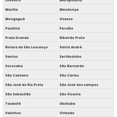
Louveira
Marapoama
Projeto de combate a incêndio preço
Marília
Mendonça
Mongaguá
Osasco
Projeto de detecção de amônia
Paulínia
Peruíbe
Projeto de linha de vida e ponto de ancoragem
Praia Grande
Ribeirão Preto
Projeto de segurança de máquinas em ms
Riviera de São Lourenço
Santo André
Projeto de ventilação mecânica
Santos
Sertãozinho
Sorocaba
São Bernardo
Projetos de adequação de máquinas nr 12
São Caetano
São Carlos
Projetos de combate a incêndio
São José do Rio Preto
São José dos campos
Projetos de nr 12
São Sebastião
São Vicente
Projetos de para raios spda
Taubaté
Ubatuba
Valinhos
Vinhedo
Projetos de prevenção e combate a incêndio