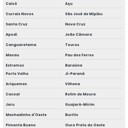
Caicó
Açu
Currais Novos
São José de Mipibu
Santa Cruz
Nova Cruz
Apodi
João Câmara
Canguaretama
Touros
Macau
Pau dos Ferros
Extremoz
Baraúna
Porto Velho
Ji-Paraná
Ariquemes
Vilhena
Cacoal
Rolim de Moura
Jaru
Guajará-Mirim
Machadinho d'Oeste
Buritis
Pimenta Bueno
Ouro Preto do Oeste