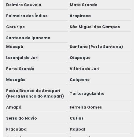
Delmiro Gouveia
Mata Grande
Palmeira dos Índios
Arapiraca
Coruripe
São Miguel dos Campos
Santana do Ipanema
Macapá
Santana (Porto Santana)
Laranjal do Jari
Oiapoque
Porto Grande
Vitória do Jari
Mazagão
Calçoene
Pedra Branca do Amapari
Tartarugalzinho
(Pedra Branca do Amaparí)
Amapá
Ferreira Gomes
Serra do Navio
Cutias
Pracuúba
Itaubal