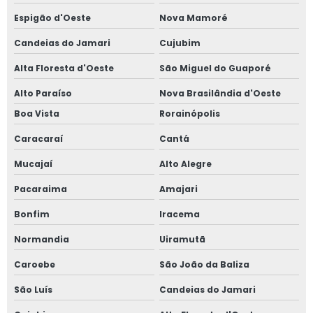
Espigão d'Oeste
Nova Mamoré
Candeias do Jamari
Cujubim
Alta Floresta d'Oeste
São Miguel do Guaporé
Alto Paraíso
Nova Brasilândia d'Oeste
Boa Vista
Rorainópolis
Caracaraí
Cantá
Mucajaí
Alto Alegre
Pacaraima
Amajari
Bonfim
Iracema
Normandia
Uiramutã
Caroebe
São João da Baliza
São Luís
Candeias do Jamari