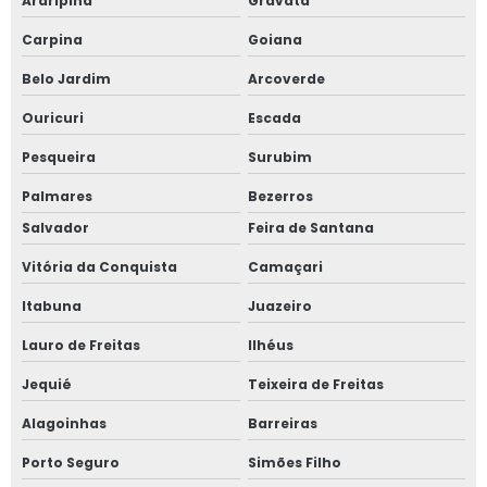
Araripina
Gravatá
Carpina
Goiana
Treinamento nr 12
Belo Jardim
Arcoverde
Treinamento nr 12 para empresa
Ouricuri
Escada
Treinamento nr 12 preço
Pesqueira
Surubim
Treinamento nr 13 para empresa
Palmares
Bezerros
Salvador
Feira de Santana
Treinamentos de nr 12 valor
Vitória da Conquista
Camaçari
Treinamentos de nr 13
Itabuna
Juazeiro
Valor de projeto de combate a incêndio
Lauro de Freitas
Ilhéus
Valor treinamento nr 13
Jequié
Teixeira de Freitas
Alagoinhas
Barreiras
Válvula de alívio de pressão
Porto Seguro
Simões Filho
Válvulas de segurança amônia