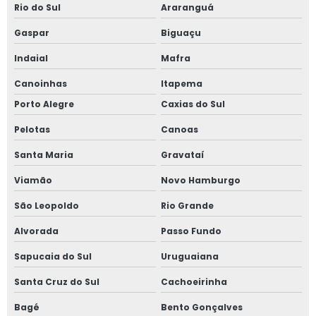
Rio do Sul
Araranguá
Serviço de inspeção de tubulação industrial
Gaspar
Biguaçu
Serviço de inspeção em caldeiras
Indaial
Mafra
Canoinhas
Itapema
Serviço de inspeção em caldeiras e vasos de pressão
Porto Alegre
Caxias do Sul
Serviço de inspeção em tubulações
Pelotas
Canoas
Serviço de laudo e inspeção nr13
Santa Maria
Gravataí
Viamão
Novo Hamburgo
Serviço de projetos nr 12
São Leopoldo
Rio Grande
Serviço de reconstituição de prontuário nr 13
Alvorada
Passo Fundo
Serviço de regulamentação nr 12
Sapucaia do Sul
Uruguaiana
Serviço de teste de estanqueidade
Santa Cruz do Sul
Cachoeirinha
Bagé
Bento Gonçalves
Serviço de treinamentos de nr 12