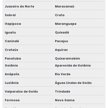
Juazeiro do Norte
Maracanaú
Sobral
Crato
Itapipoca
Maranguape
Iguatu
Quixadá
Canindé
Pacajus
Crateús
Aquiraz
Pacatuba
Quixeramobim
Goiânia
Aparecida de Goiânia
Anápolis
Rio Verde
Luziânia
Águas Lindas de Goiás
Valparaíso de Goiás
Trindade
Formosa
Novo Gama