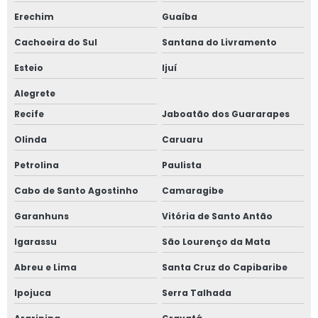
Erechim
Guaíba
Serviço de treinamentos de nr 13
Cachoeira do Sul
Santana do Livramento
Sistema de detecção de amônia
Esteio
Ijuí
Sistema de ventilação para amônia
Alegrete
Recife
Jaboatão dos Guararapes
Teste de estanqueidade em vasos de pressão
Olinda
Caruaru
Teste de estanqueidade em vasos de pressão valor
Petrolina
Paulista
Teste hidrostático em vasos de pressão
Cabo de Santo Agostinho
Camaragibe
Garanhuns
Vitória de Santo Antão
Treinamento de nr 10
Igarassu
São Lourenço da Mata
Treinamento de nr 10 mato grosso do sul
Abreu e Lima
Santa Cruz do Capibaribe
Treinamento de nr 10 valor
Ipojuca
Serra Talhada
Treinamento nr 10 para empresa