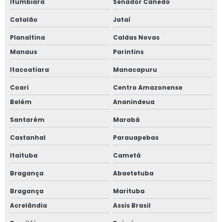
Itumbiara
Senador Canedo
Catalão
Jataí
Planaltina
Caldas Novas
Manaus
Parintins
Itacoatiara
Manacapuru
Coari
Centro Amazonense
Belém
Ananindeua
Santarém
Marabá
Castanhal
Parauapebas
Itaituba
Cametá
Bragança
Abaetetuba
Bragança
Marituba
Acrelândia
Assis Brasil