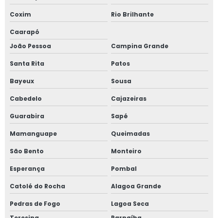
Coxim
Rio Brilhante
Caarapó
João Pessoa
Campina Grande
Santa Rita
Patos
Bayeux
Sousa
Cabedelo
Cajazeiras
Guarabira
Sapé
Mamanguape
Queimadas
São Bento
Monteiro
Esperança
Pombal
Catolé do Rocha
Alagoa Grande
Pedras de Fogo
Lagoa Seca
Teresina
Parnaíba