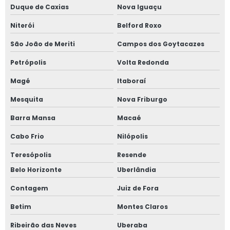
Duque de Caxias
Nova Iguaçu
Empresa de teste de estanqueidade
Niterói
Belford Roxo
Empresa de teste de estanqueidade em vasos de pressão
São João de Meriti
Campos dos Goytacazes
Empresa de treinamento nr 12
Petrópolis
Volta Redonda
Empresa de treinamentos de nr 10
Magé
Itaboraí
Mesquita
Nova Friburgo
Empresa especializada em norma regulamentadora
Barra Mansa
Macaé
Empresa especializada em nr 12
Cabo Frio
Nilópolis
Empresa especializada em projetos elétricos
Teresópolis
Resende
Belo Horizonte
Uberlândia
Empresa laudo spda
Contagem
Juiz de Fora
Empresa treinamentos de nr 13
Betim
Montes Claros
Inspeção de caldeiras campo grande
Ribeirão das Neves
Uberaba