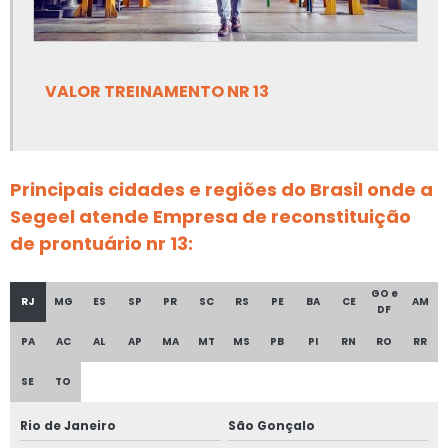
Empresa de projetos de ancoragem e linha de vida
Empresa de projetos de combate a incêndio
VALOR TREINAMENTO NR 13
Empresa de projetos de spda
Empresa de projetos elétricos
Principais cidades e regiões do Brasil onde a
Empresa de projetos elétricos em ms
Segeel atende Empresa de reconstituição
de prontuário nr 13:
Empresa de projetos linha de vida
Empresa de projetos linha de vida em ms
GO e
RJ
MG
ES
SP
PR
SC
RS
PE
BA
CE
AM
DF
Empresa de projetos nr 12
PA
AC
AL
AP
MA
MT
MS
PB
PI
RN
RO
RR
Empresa de reconstituição de prontuário nr 13
SE
TO
Empresa de regulamentação nr 12
Rio de Janeiro
São Gonçalo