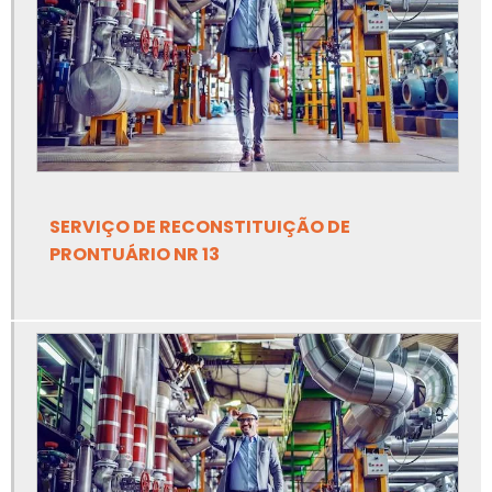
Canalização de válvulas de segurança
Elaboração de prontuário nr10
Empresa de adequação de máquinas nr12
Empresa de adequação de máquinas nr12 em ms
SERVIÇO DE RECONSTITUIÇÃO DE
Empresa de análise de risco de amônia
PRONTUÁRIO NR 13
Empresa de ancoragem de linha de vida
Empresa de apreciação de risco de equipamentos
Empresa de apreciação de risco de máquinas e
equipamentos
Empresa de elaboração de prontuário nr10