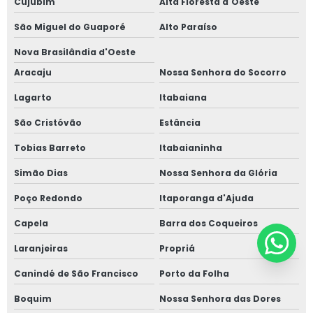
Cujubim
Alta Floresta d'Oeste
São Miguel do Guaporé
Alto Paraíso
Nova Brasilândia d'Oeste
Aracaju
Nossa Senhora do Socorro
Lagarto
Itabaiana
São Cristóvão
Estância
Tobias Barreto
Itabaianinha
Simão Dias
Nossa Senhora da Glória
Poço Redondo
Itaporanga d'Ajuda
Capela
Barra dos Coqueiros
Laranjeiras
Propriá
Canindé de São Francisco
Porto da Folha
Boquim
Nossa Senhora das Dores