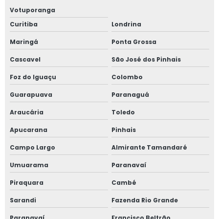
Votuporanga
Projetos de segurança com amônia
Curitiba
Londrina
Projetos de spda
Maringá
Ponta Grossa
Projetos de spda preço
Cascavel
São José dos Pinhais
Foz do Iguaçu
Colombo
Projetos elétricos
Guarapuava
Paranaguá
Projetos elétricos de baixa tensão
Araucária
Toledo
Projetos elétricos em campo grande
Apucarana
Pinhais
Projetos elétricos industriais
Campo Largo
Almirante Tamandaré
Umuarama
Paranavaí
Projetos linha de vida preço
Piraquara
Cambé
Projetos spda campo grande
Sarandi
Fazenda Rio Grande
Projetos spda mato grosso do sul
Paranavaí
Francisco Beltrão