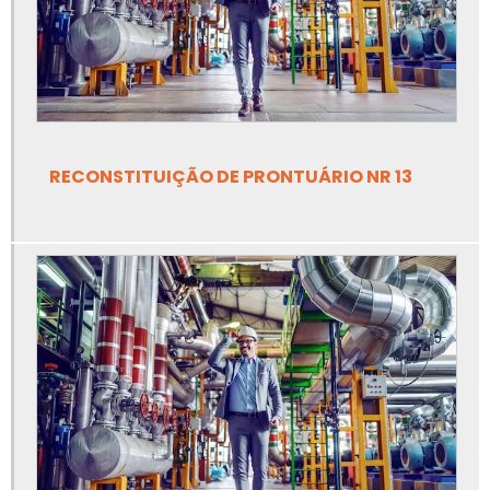
Empresa de inspeção de tubulação industrial
Empresa de inspeção em caldeiras
Empresa de inspeção em caldeiras e vasos de pressão
Empresa de inspeção em tubulações
RECONSTITUIÇÃO DE PRONTUÁRIO NR 13
Empresa de inspeção em vasos de pressão
Empresa de inspeção nr13
Empresa de laudo e inspeção nr13
Empresa de linha de vida e ponto de ancoragem
Empresa de linha de vida para trabalho em altura
Empresa de projetos de adequação de máquinas nr12