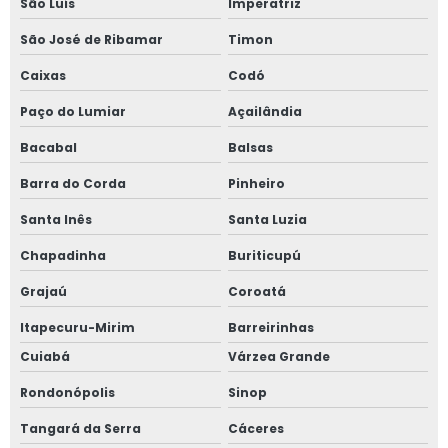
São Luís
Imperatriz
São José de Ribamar
Timon
Caixas
Codó
Paço do Lumiar
Açailândia
Bacabal
Balsas
Barra do Corda
Pinheiro
Santa Inês
Santa Luzia
Chapadinha
Buriticupú
Grajaú
Coroatá
Itapecuru-Mirim
Barreirinhas
Cuiabá
Várzea Grande
Rondonópolis
Sinop
Tangará da Serra
Cáceres