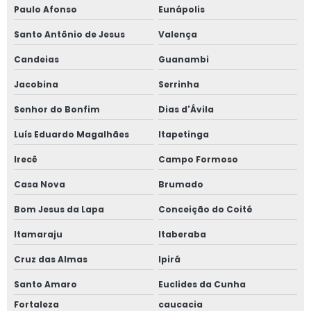
Paulo Afonso
Eunápolis
Santo Antônio de Jesus
Valença
Candeias
Guanambi
Jacobina
Serrinha
Senhor do Bonfim
Dias d'Ávila
Luís Eduardo Magalhães
Itapetinga
Irecê
Campo Formoso
Casa Nova
Brumado
Bom Jesus da Lapa
Conceição do Coité
Itamaraju
Itaberaba
Cruz das Almas
Ipirá
Santo Amaro
Euclides da Cunha
Fortaleza
caucacia