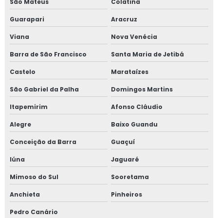
São Mateus
Colatina
Inspeção em tubulações em mt
Guarapari
Aracruz
Inspeção em tubulações em sp
Viana
Nova Venécia
Barra de São Francisco
Santa Maria de Jetibá
Inspeção em tubulações nr 13
Castelo
Marataízes
Inspeção em vasos de pressão
São Gabriel da Palha
Domingos Martins
Instalação de caldeiras e vasos de pressão
Itapemirim
Afonso Cláudio
Laudo de instalações elétricas
Alegre
Baixo Guandu
Conceição da Barra
Guaçuí
Laudo e inspeção nr 13
Iúna
Jaguaré
Laudo nr 12
Mimoso do Sul
Sooretama
Laudo nr 12 preço
Anchieta
Pinheiros
Laudo vasos de pressão
Pedro Canário