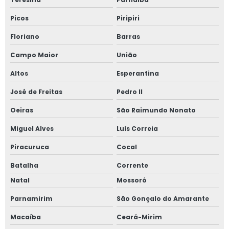
Picos
Piripiri
Floriano
Barras
Campo Maior
União
Altos
Esperantina
José de Freitas
Pedro II
Oeiras
São Raimundo Nonato
Miguel Alves
Luís Correia
Piracuruca
Cocal
Batalha
Corrente
Natal
Mossoró
Parnamirim
São Gonçalo do Amarante
Macaíba
Ceará-Mirim