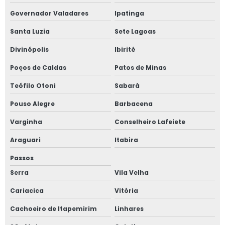
Inspeção de caldeiras nr 13
Governador Valadares
Ipatinga
Santa Luzia
Sete Lagoas
Inspeção de segurança em caldeiras
Divinópolis
Ibirité
Inspeção de segurança em tubulações
Poços de Caldas
Patos de Minas
Inspeção de tubulação industrial
Teófilo Otoni
Sabará
Inspeção de tubulações em campo grande
Pouso Alegre
Barbacena
Varginha
Conselheiro Lafeiete
Inspeção de tubulações preço
Araguari
Itabira
Inspeção em caldeiras
Passos
Inspeção em caldeiras e vasos de pressão
Serra
Vila Velha
Cariacica
Vitória
Inspeção em tubulações
Cachoeiro de Itapemirim
Linhares
Inspeção em tubulações em ms