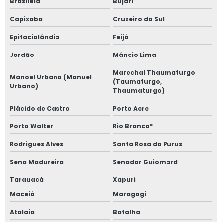
Brasiléia
Bujari
Capixaba
Cruzeiro do Sul
Epitaciolândia
Feijó
Jordão
Mâncio Lima
Marechal Thaumaturgo
Manoel Urbano (Manuel
(Taumaturgo,
Urbano)
Thaumaturgo)
Plácido de Castro
Porto Acre
Porto Walter
Rio Branco*
Rodrigues Alves
Santa Rosa do Purus
Sena Madureira
Senador Guiomard
Tarauacá
Xapuri
Maceió
Maragogi
Atalaia
Batalha