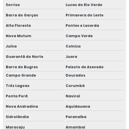
Sorriso
Lucas do Rio Verde
Barra do Garças
Primavera do Leste
Alta Floresta
Pontes e Lacerda
Nova Mutum
Campo Verde
Juína
Colniza
Guarantã do Norte
Juara
Barra do Bugres
Peixoto de Azevedo
Campo Grande
Dourados
Três Lagoas
Corumbá
Ponta Porã
Naviraí
Nova Andradina
Aquidauana
Sidrolândia
Paranaíba
Maracaju
Amambai